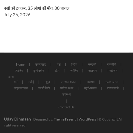
बसों की टक्कर, 35 लोगों की मौत, 30 घायल
July 26, 2026
Home
उत्तराखंड
देश
विदेश
संस्कृति
राजनीति
ज्योतिष
कृषि दर्शन
खेल
ज्योतिष
रोजगार
मनोरंजन
अन्य
धर्म
रसोई
न्यूज़
चारधाम यात्रा
अपराध
उद्योग जगत
लाइफस्टाइल
स्मार्ट सिटी
पर्यटन स्थल
ब्यूटी/फैशन
टेक्नॉलॉजी
स्वास्थ्य
Contact Us
Uday Dinmaan
| Designed by:
Theme Freesia
|
WordPress
| © Copyright All
right reserved