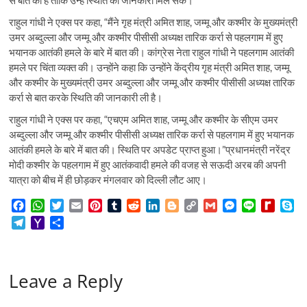
से बात की है ताकि उन्हें स्थिति की जानकारी मिल सके।
राहुल गांधी ने एक्स पर कहा, “मैंने गृह मंत्री अमित शाह, जम्मू और कश्मीर के मुख्यमंत्री
उमर अब्दुल्ला और जम्मू और कश्मीर पीसीसी अध्यक्ष तारिक कर्रा से पहलगाम में हुए
भयानक आतंकी हमले के बारे में बात की। कांग्रेस नेता राहुल गांधी ने पहलगाम आतंकी
हमले पर चिंता व्यक्त की। उन्होंने कहा कि उन्होंने केंद्रीय गृह मंत्री अमित शाह, जम्मू
और कश्मीर के मुख्यमंत्री उमर अब्दुल्ला और जम्मू और कश्मीर पीसीसी अध्यक्ष तारिक
कर्रा से बात करके स्थिति की जानकारी ली है।
राहुल गांधी ने एक्स पर कहा, “एचएम अमित शाह, जम्मू और कश्मीर के सीएम उमर
अब्दुल्ला और जम्मू और कश्मीर पीसीसी अध्यक्ष तारिक कर्रा से पहलगाम में हुए भयानक
आतंकी हमले के बारे में बात की। स्थिति पर अपडेट प्राप्त हुआ।”प्रधानमंत्री नरेंद्र
मोदी कश्मीर के पहलगाम में हुए आतंकवादी हमले की वजह से सऊदी अरब की अपनी
यात्रा को बीच में ही छोड़कर मंगलवार को दिल्ली लौट आए।
F
W
T
E
P
T
R
L
B
C
G
M
L
R
S
a
h
w
m
i
u
e
i
l
o
m
e
i
e
k
T
Y
S
c
a
i
a
n
m
d
n
o
p
a
s
n
d
y
e
a
h
e
t
t
i
t
b
d
k
g
y
i
s
e
i
p
l
h
a
b
s
t
l
e
l
i
e
g
L
l
e
f
e
e
o
r
o
A
e
r
r
t
d
e
i
n
f
Leave a Reply
g
o
e
o
p
r
e
I
r
n
g
M
r
M
k
p
s
n
k
e
y
a
a