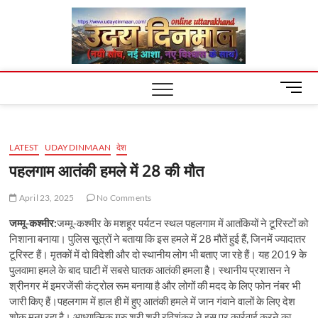
Skip
Uday
to
content
Dinm
M
e
n
u
LATEST
UDAYDINMAAN
देश
B
u
पहलगाम आतंकी हमले में 28 की मौत
t
t
April 23, 2025
No Comments
o
जम्मू-कश्मीर:
जम्मू-कश्मीर के मशहूर पर्यटन स्थल पहलगाम में आतंकियों ने टूरिस्टों को
n
निशाना बनाया। पुलिस सूत्रों ने बताया कि इस हमले में 28 मौतें हुई हैं, जिनमें ज्यादातर
टूरिस्ट हैं। मृतकों में दो विदेशी और दो स्थानीय लोग भी बताए जा रहे हैं। यह 2019 के
पुलवामा हमले के बाद घाटी में सबसे घातक आतंकी हमला है। स्थानीय प्रशासन ने
श्रीनगर में इमरजेंसी कंट्रोल रूम बनाया है और लोगों की मदद के लिए फोन नंबर भी
जारी किए हैं।पहलगाम में हाल ही में हुए आतंकी हमले में जान गंवाने वालों के लिए देश
शोक मना रहा है। आध्यात्मिक गुरु श्री श्री रविशंकर ने इस पर कार्रवाई करने का