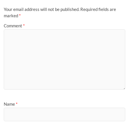
t
r
P
m
i
a
Your email address will not be published.
Required fields are
l
g
marked
*
e
Comment
*
Name
*