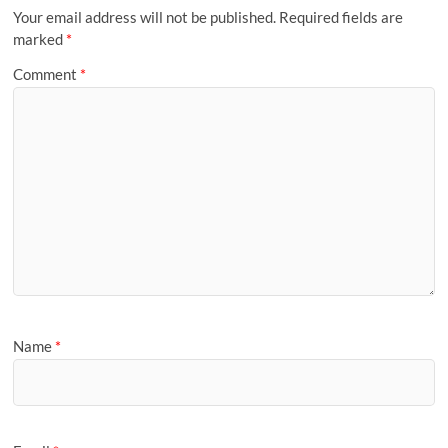
m
i
a
Your email address will not be published.
Required fields are
l
g
marked
*
e
Comment
*
Name
*