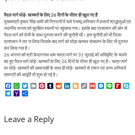
पैदल मार्ग घोड़े- खच्चरों के लिए 26 दिनों के भीतर ही खुल गए हैं
मुख्यमंत्री पुष्कर सिंह धामी की निगरानी में चले रेस्क्यू अभियान में हजारों श्रद्धालुओं एवं
स्थानीय जनता को सुरक्षित स्थानों पर पहुंचाया गया। इसके बाद प्रशासन की ओर से
पैदल मार्ग को तेजी के साथ दुरुस्त करने की चुनौती थी। इस चुनौती को भी जिला
प्रशासन ने पार पा लिया जिसके बाद मार्ग को घोड़ा खच्चर संचालन के लिए भी दुरुस्त
कर लिया गया है।
26 अगस्त को श्री केदारनाथ धाम यात्रा मार्ग पर 31 जुलाई को अतिवृष्टि के चलते
बंद हुए पैदल मार्ग घोड़े- खच्चरों के लिए 26 दिनों के भीतर ही खुल गए हैं। यात्रा मार्ग
पर घोड़े- खच्चरों की आवाजाही के साथ ही घोड़े- खच्चरों से राशन एवं अन्य अनिवार्य
सामग्री की आपूर्ति भी शुरू हो गई है।
F
W
T
E
P
T
R
L
B
C
G
M
L
R
S
a
h
w
m
i
u
e
i
l
o
m
e
i
e
k
T
Y
S
c
a
i
a
n
m
d
n
o
p
a
s
n
d
y
e
a
h
e
t
t
i
t
b
d
k
g
y
i
s
e
i
p
l
h
a
b
s
t
l
e
l
i
e
g
L
l
e
f
e
e
o
r
o
A
e
r
r
t
d
e
i
n
f
Leave a Reply
g
o
e
o
p
r
e
I
r
n
g
M
r
M
k
p
s
n
k
e
y
a
a
t
r
P