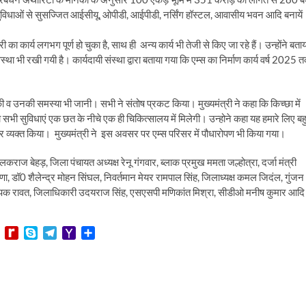
सुविधाओं से सुसज्जित आईसीयू, ओपीडी, आईपीडी, नर्सिंग हॉस्टल, आवासीय भवन आदि बनायें
का कार्य लगभग पूर्ण हो चुका है, साथ ही अन्य कार्य भी तेजी से किए जा रहे हैं। उन्होंने बता
्था भी रखी गयी है। कार्यदायी संस्था द्वारा बताया गया कि एम्स का निर्माण कार्य वर्ष 2025 
र्ता की व उनकी समस्या भी जानी। सभी ने संतोष प्रकट किया। मुख्यमंत्री ने कहा कि किच्छा में
गा सभी सुविधाएं एक छत के नीचे एक ही चिकित्सालय में मिलेगी। उन्होने कहा यह हमारे लिए बह
भार व्यक्त किया। मुख्यमंत्री ने इस अवसर पर एम्स परिसर में पौधारोपण भी किया गया।
ाज बेहड़, जिला पंचायत अध्यक्ष रेनू गंगवार, ब्लाक प्रमुख ममता जल्होत्रा, दर्जा मंत्री
 राणा, डॉ0 शैलेन्द्र मोहन सिंघल, निवर्तमान मेयर रामपाल सिंह, जिलाध्यक्ष कमल जिदंल, गुंजन
क्त दीपक रावत, जिलाधिकारी उदयराज सिंह, एसएसपी मणिकांत मिश्रा, सीडीओ मनीष कुमार आदि
L
R
S
T
Y
S
i
e
k
e
a
h
n
d
y
l
h
a
e
i
p
e
o
r
f
e
g
o
e
f
r
M