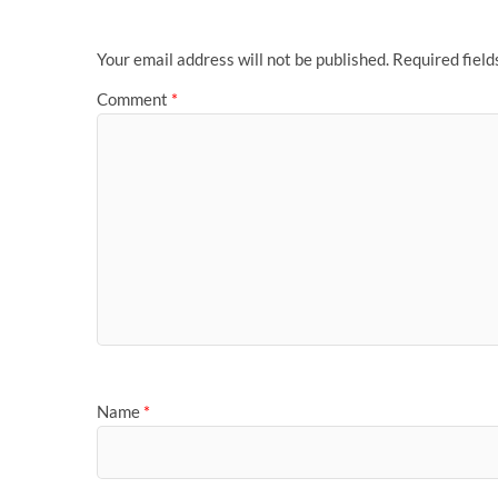
o
p
r
e
I
r
n
g
k
p
s
n
k
e
t
r
Your email address will not be published.
Required fiel
Comment
*
Name
*