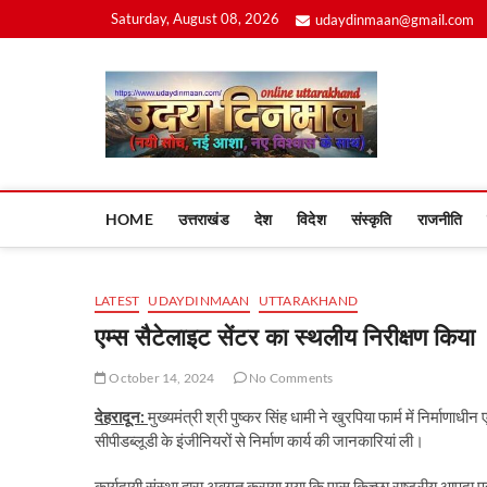
Skip
Saturday, August 08, 2026
udaydinmaan@gmail.com
to
content
Uday
HOME
उत्तराखंड
देश
विदेश
संस्कृति
राजनीति
LATEST
UDAYDINMAAN
UTTARAKHAND
एम्स सैटेलाइट सेंटर का स्थलीय निरीक्षण किया
October 14, 2024
No Comments
देहरादून:
मुख्यमंत्री श्री पुष्कर सिंह धामी ने खुरपिया फार्म में निर्माणाध
सीपीडब्लूडी के इंजीनियरों से निर्माण कार्य की जानकारियां ली।
कार्यदायी संस्था द्वारा अवगत कराया गया कि एम्स किच्छा राष्ट्रीय आ