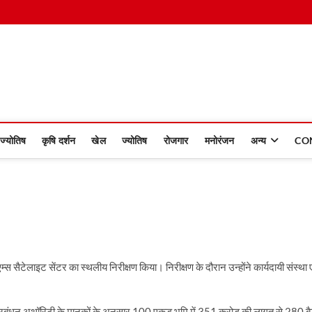
 Dinmaan
ज्योतिष
कृषि दर्शन
खेल
ज्योतिष
रोजगार
मनोरंजन
अन्य
CO
ीन एम्स सैटेलाइट सेंटर का स्थलीय निरीक्षण किया। निरीक्षण के दौरान उन्होंने कार्यदायी संस्था 
पदा प्रबंधन अथॉरिटी के मानकों के अनुसार 100 एकड़ भूमि में 351 करोड़ की लागत से 280 ब