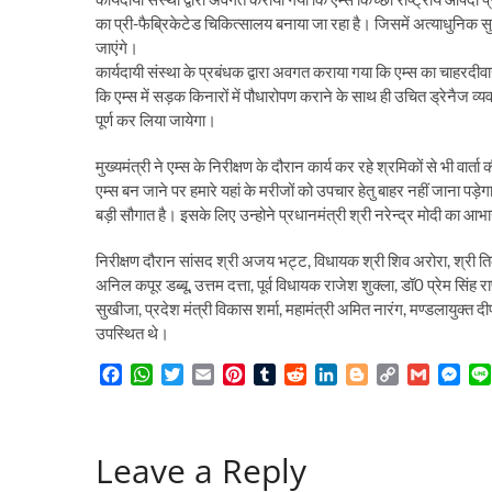
का प्री-फैब्रिकेटेड चिकित्सालय बनाया जा रहा है। जिसमें अत्याधुनिक 
जाएंगे।
कार्यदायी संस्था के प्रबंधक द्वारा अवगत कराया गया कि एम्स का चाहरदीवारी 
कि एम्स में सड़क किनारों में पौधारोपण कराने के साथ ही उचित ड्रेनैज व्यवस
पूर्ण कर लिया जायेगा।
मुख्यमंत्री ने एम्स के निरीक्षण के दौरान कार्य कर रहे श्रमिकों से भी वा
एम्स बन जाने पर हमारे यहां के मरीजों को उपचार हेतु बाहर नहीं जाना पड़े
बड़ी सौगात है। इसके लिए उन्होने प्रधानमंत्री श्री नरेन्द्र मोदी का आ
निरीक्षण दौरान सांसद श्री अजय भट्ट, विधायक श्री शिव अरोरा, श्री तिलकर
अनिल कपूर डब्बू, उत्तम दत्ता, पूर्व विधायक राजेश शुक्ला, डॉ0 प्रेम सिंह
सुखीजा, प्रदेश मंत्री विकास शर्मा, महामंत्री अमित नारंग, मण्डलायु
उपस्थित थे।
F
W
T
E
P
T
R
L
B
C
G
M
a
h
w
m
i
u
e
i
l
o
m
e
c
a
i
a
n
m
d
n
o
p
a
s
e
t
t
i
t
b
d
k
g
y
i
s
Leave a Reply
b
s
t
l
e
l
i
e
g
L
l
e
o
A
e
r
r
t
d
e
i
n