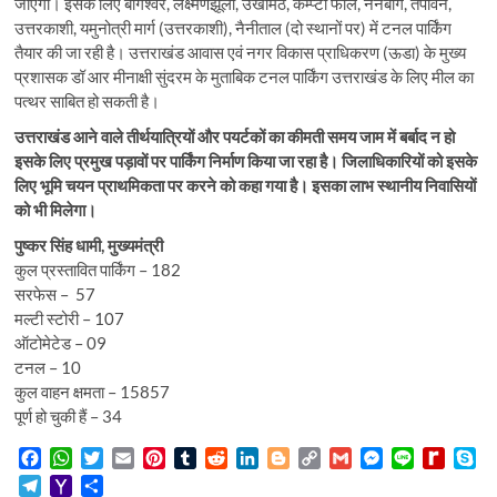
जाएगी। इसके लिए बागेश्वर, लक्ष्मणझूला, उखीमठ, केम्प्टी फॉल, नैनबाग, तपोवन,
उत्तरकाशी, यमुनोत्री मार्ग (उत्तरकाशी), नैनीताल (दो स्थानों पर) में टनल पार्किंग
तैयार की जा रही है। उत्तराखंड आवास एवं नगर विकास प्राधिकरण (ऊडा) के मुख्य
प्रशासक डॉ आर मीनाक्षी सुंदरम के मुताबिक टनल पार्किंग उत्तराखंड के लिए मील का
पत्थर साबित हो सकती है।
उत्तराखंड आने वाले तीर्थयात्रियों और पयर्टकों का कीमती समय जाम में बर्बाद न हो
इसके लिए प्रमुख पड़ावों पर पार्किंग निर्माण किया जा रहा है। जिलाधिकारियों को इसके
लिए भूमि चयन प्राथमिकता पर करने को कहा गया है। इसका लाभ स्थानीय निवासियों
को भी मिलेगा।
पुष्कर सिंह धामी, मुख्यमंत्री
कुल प्रस्तावित पार्किंग – 182
सरफेस – 57
मल्टी स्टोरी – 107
ऑटोमेटेड – 09
टनल – 10
कुल वाहन क्षमता – 15857
पूर्ण हो चुकी हैं – 34
F
W
T
E
P
T
R
L
B
C
G
M
L
R
S
a
h
w
m
i
u
e
i
l
o
m
e
i
e
k
T
Y
S