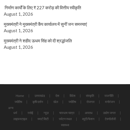
निर्माण कार्यों के लिए ₹ 227 करोड़ की वित्तीय स्वीकृति
August 1, 2026
मुख्यमंत्री ने मुख्यमंत्री कैंप कार्यालय में सुनीं जन समस्याएं
August 1, 2026
मुख्यमंत्री ने शहीद ऊधम सिंह को दी श्रद्धांजलि
August 1, 2026
Home
उत्तराखंड
देश
विदेश
संस्कृति
राजनीति
ज्योतिष
कृषि दर्शन
खेल
ज्योतिष
रोजगार
मनोरंजन
अन्य
धर्म
रसोई
न्यूज़
चारधाम यात्रा
अपराध
उद्योग जगत
लाइफस्टाइल
स्मार्ट सिटी
पर्यटन स्थल
ब्यूटी/फैशन
टेक्नॉलॉजी
स्वास्थ्य