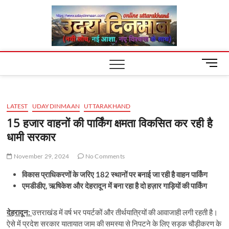
Skip
Uday
to
content
Dinm
M
e
n
u
LATEST
UDAYDINMAAN
UTTARAKHAND
B
u
15 हजार वाहनों की पार्किंग क्षमता विकसित कर रही है
t
धामी सरकार
t
o
November 29, 2024
No Comments
n
विकास प्राधिकरणों के जरिए 182 स्थानों पर बनाई जा रही है वाहन पार्किंग
एमडीडीए, ऋषिकेश और देहरादून में बना रहा है दो हज़ार गाड़ियों की पार्किंग
देहरादून:
उत्तराखंड में वर्ष भर पयर्टकों और तीर्थयात्रियों की आवाजाही लगी रहती है।
ऐसे में प्रदेश सरकार यातायात जाम की समस्या से निपटने के लिए सड़क चौड़ीकरण के