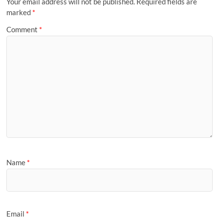
a
Your email address will not be published.
Required fields are
l
g
marked
*
e
Comment
*
Name
*
Email
*