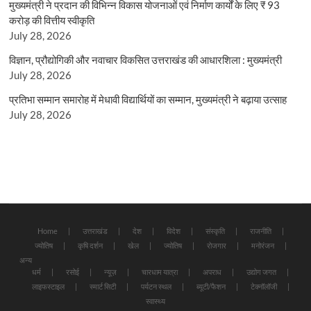
मुख्यमंत्री ने प्रदान की विभिन्न विकास योजनाओं एवं निर्माण कार्यों के लिए ₹ 93
करोड़ की वित्तीय स्वीकृति
July 28, 2026
विज्ञान, प्रौद्योगिकी और नवाचार विकसित उत्तराखंड की आधारशिला : मुख्यमंत्री
July 28, 2026
प्रतिभा सम्मान समारोह में मेधावी विद्यार्थियों का सम्मान, मुख्यमंत्री ने बढ़ाया उत्साह
July 28, 2026
Home
उत्तराखंड
देश
विदेश
संस्कृति
राजनीति
ज्योतिष
कृषि दर्शन
खेल
ज्योतिष
रोजगार
मनोरंजन
अन्य
धर्म
रसोई
न्यूज़
चारधाम यात्रा
अपराध
उद्योग जगत
लाइफस्टाइल
स्मार्ट सिटी
पर्यटन स्थल
ब्यूटी/फैशन
टेक्नॉलॉजी
स्वास्थ्य