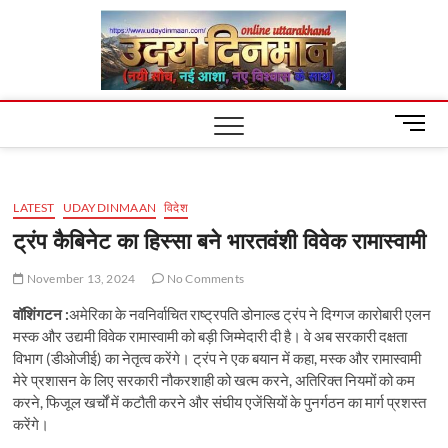
Skip
Uday
to
content
Dinm
M
e
n
u
LATEST
UDAYDINMAAN
विदेश
B
u
ट्रंप कैबिनेट का हिस्सा बने भारतवंशी विवेक रामास्वामी
t
t
November 13, 2024
No Comments
o
वॉशिंगटन :
अमेरिका के नवनिर्वाचित राष्ट्रपति डोनाल्ड ट्रंप ने दिग्गज कारोबारी एलन
n
मस्क और उद्यमी विवेक रामास्वामी को बड़ी जिम्मेदारी दी है। वे अब सरकारी दक्षता
विभाग (डीओजीई) का नेतृत्व करेंगे। ट्रंप ने एक बयान में कहा, मस्क और रामास्वामी
मेरे प्रशासन के लिए सरकारी नौकरशाही को खत्म करने, अतिरिक्त नियमों को कम
करने, फिजूल खर्चों में कटौती करने और संघीय एजेंसियों के पुनर्गठन का मार्ग प्रशस्त
करेंगे।