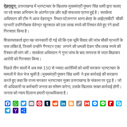
देहरादून:
उत्तराखण्ड में भ्रष्टाचार के खिलाफ मुख्यमंत्री पुष्कर सिंह धामी द्वारा चलाए
जा रहे सख्त अभियान के अंतर्गत एक और बड़ी सफलता प्राप्त हुई है। सतर्कता
अधिष्ठान की टीम ने आज देहरादून स्थित पटेलनगर थाना क्षेत्र के आईएसबीटी चौकी
प्रभारी उपनिरीक्षक देवेन्द्र खुगशाल को एक लाख रुपये की रिश्वत लेते हुए रंगे हाथों
गिरफ्तार किया है।
शिकायतकर्ता द्वारा यह जानकारी दी गई थी कि एक भूमि विवाद की जांच चौकी प्रभारी के
पास लंबित है, जिसमें उन्होंने गैंगस्टर एक्ट लगाने की धमकी देकर पाँच लाख रुपये की
रिश्वत की मांग की। सतर्कता अधिष्ठान ने गुप्त जांच के बाद तत्परता से जाल बिछाकर
आरोपी को गिरफ्तार किया।
पिछले तीन सालों में अब तक 150 से ज्यादा आरोपियों को धामी सरकार भ्रष्टाचार के
मामलों में जेल भेज चुकी है।मुख्यमंत्री पुष्कर सिंह धामी ने इस कार्रवाई की सराहना
करते हुए कहा कि राज्य सरकार भ्रष्टाचार मुक्त उत्तराखण्ड के संकल्प पर दृढ़ है। जो
भी अधिकारी या कर्मचारी जनता का शोषण करेगा, उसके खिलाफ सख्त कार्रवाई होगी।
जनता को न्याय दिलाना हमारी प्राथमिकता है।
F
W
T
E
P
T
R
L
B
C
G
M
L
R
S
a
h
w
m
i
u
e
i
l
o
m
e
i
e
k
T
Y
S
c
a
i
a
n
m
d
n
o
p
a
s
n
d
y
e
a
h
e
t
t
i
t
b
d
k
g
y
i
s
e
i
p
l
h
a
b
s
t
l
e
l
i
e
g
L
l
e
f
e