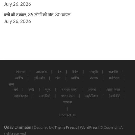
July 26, 2026
बसों की टक्कर, 35 लोगों की मौत, 30 घायल
July 26, 2026
Home
उत्तराखंड
देश
विदेश
संस्कृति
राजनीति
ज्योतिष
कृषि दर्शन
खेल
ज्योतिष
रोजगार
मनोरंजन
अन्य
धर्म
रसोई
न्यूज़
चारधाम यात्रा
अपराध
उद्योग जगत
लाइफस्टाइल
स्मार्ट सिटी
पर्यटन स्थल
ब्यूटी/फैशन
टेक्नॉलॉजी
स्वास्थ्य
Contact Us
Uday Dinmaan
| Designed by:
Theme Freesia
|
WordPress
| © Copyright All
right reserved