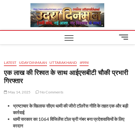
Skip
Uday
to
content
Dinm
M
e
n
u
LATEST
UDAYDINMAAN
UTTARAKHAND
अपराध
B
u
एक लाख की रिश्वत के साथ आईएसबीटी चौकी प्रभारी
t
गिरफ्तार
t
o
May 14, 2025
No Comments
n
भ्रष्टाचार के खिलाफ सीएम धामी की जीरो टॉलरेंस नीति के तहत एक और बड़ी
कार्रवाई
धामी सरकार का 1064 विजिलेंस टोल फ्री नंबर बना प्रदेशवासियों के लिए
वरदान