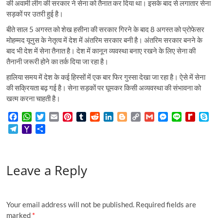
की अवामी लीग की सरकार ने सेना को तैनात कर दिया था। इसके बाद से लगातार सेना
सड़कों पर उतरी हुई है।
बीते साल 5 अगस्त को शेख हसीना की सरकार गिरने के बाद 8 अगस्त को प्रोफेसर
मोहम्मद यूनुस के नेतृत्व में देश में अंतरिम सरकार बनी है। अंतरिम सरकार बनने के
बाद भी देश में सेना तैनात है। देश में कानून व्यवस्था बनाए रखने के लिए सेना की
तैनानी जरूरी होने का तर्क दिया जा रहा है।
हालिया समय में देश के कई हिस्सों में एक बार फिर गुस्सा देखा जा रहा है। ऐसे में सेना
की सक्रियता बढ़ गई है। सेना सड़कों पर घूमकर किसी अव्यवस्था की संभावना को
खत्म करना चाहती है।
F
W
T
E
P
T
R
L
B
C
G
M
L
R
S
a
h
w
m
i
u
e
i
l
o
m
e
i
e
k
T
Y
S
c
a
i
a
n
m
d
n
o
p
a
s
n
d
y
e
a
h
e
t
t
i
t
b
d
k
g
y
i
s
e
i
p
l
h
a
b
s
t
l
e
l
i
e
g
L
l
e
f
e
e
o
r
o
A
e
r
r
t
d
e
i
n
f
Leave a Reply
g
o
e
o
p
r
e
I
r
n
g
M
r
M
k
p
s
n
k
e
y
a
a
t
r
P
m
i
a
Your email address will not be published.
Required fields are
l
g
marked
*