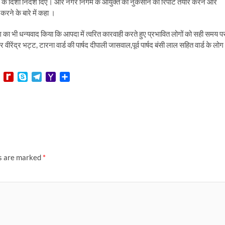
े दिशा निर्देश दिए। और नगर निगम के आयुक्त को नुकसान की रिपोर्ट तैयार करने और
करने के बारे में कहा ।
का भी धन्यवाद किया कि आपदा में त्वरित कारवाही करते हुए प्रभावित लोगों को सही समय प
रेंद्र भट्ट, टारना वार्ड की पार्षद दीपाली जासवाल,पूर्व पार्षद बंसी लाल सहित वार्ड के लोग
L
R
S
T
Y
S
i
e
k
e
a
h
n
d
y
l
h
a
e
i
p
e
o
r
f
e
g
o
e
f
r
M
M
a
a
y
m
i
P
l
ds are marked
*
a
g
e