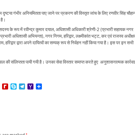
थम दृष्टया गंभीर अनियमितता पाए जाने पर प्रकरण की विस्तृत जांच के लिए रणवीर सिंह चौहा
 है।
के सदस्य के रूप में रवीन्द्र कुमार दयाल, अधिशासी अधिकारी श्रेणी-2 (प्रभारी सहायक नगर
्रभारी अधिशासी अभियन्ता), नगर निगम, हरिद्वार, लक्ष्मीकांत भट्ट, कर एवं राजस्व अधीक्ष
रिद्वार द्वारा अपने दायित्वों का सम्यक् रूप से निर्वहन नहीं किया गया है। इस पर इन सभी
वेदपाल की संलिप्तता पायी गयी है। उनका सेवा विस्तार समाप्त करते हुए अनुशासनात्मक कार्रवा
L
R
S
T
Y
S
i
e
k
e
a
h
n
d
y
l
h
a
e
i
p
e
o
r
f
e
g
o
e
f
r
M
M
a
a
y
m
i
P
l
ds are marked
*