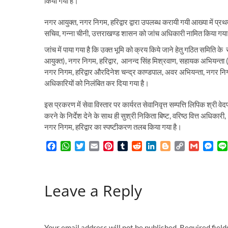
किया गया है।
नगर आयुक्त, नगर निगम, हरिद्वार द्वारा उपलब्ध करायी गयी आख्या में प्र
सचिव, गन्ना चीनी, उत्तराखण्ड शासन को जांच अधिकारी नामित किया गया
जांच में पाया गया है कि उक्त भूमि को क्रय किये जाने हेतु गठित समिति 
आयुक्त), नगर निगम, हरिद्वार, आनन्द सिंह मिश्रवाण, सहायक अभियन्ता (प
नगर निगम, हरिद्वार औरदिनेश चन्द्र काण्डपाल, अवर अभियन्ता, नगर निगम, ह
अधिकारियों को निलंबित कर दिया गया है।
इस प्रकरण में सेवा विस्तार पर कार्यरत सेवानिवृत्त सम्पत्ति लिपिक श्री 
करने के निर्देश देने के साथ ही सुश्री निकिता बिष्ट, वरिष्ठ वित्त अधिकारी,
नगर निगम, हरिद्वार का स्पष्टीकरण तलब किया गया है।
F
W
T
E
P
T
R
L
B
C
G
M
a
h
w
m
i
u
e
i
l
o
m
e
c
a
i
a
n
m
d
n
o
p
a
s
e
t
t
i
t
b
d
k
g
y
i
s
Leave a Reply
b
s
t
l
e
l
i
e
g
L
l
e
o
A
e
r
r
t
d
e
i
n
o
p
r
e
I
r
n
g
k
p
s
n
k
e
t
r
Your email address will not be published.
Required fiel