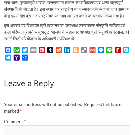
राजभवन, मुख्यमंत्री आवास, उत्तराखण्ड शासन का सचिवालय एवं अन्य महत्त्वपूर्ण
संस्थानों को जोड़ता है। इस स्थान पर राष्ट्रीय ध्वज स्मारक की स्थापना जन सामान्य
के हृदय में देश प्रेम एवं राष्ट्रीयता का भाव जाग्रत करने का प्रयास किया गया है।
इस अवसर पर विधायक श्री खजानदास, उपाध्यक्ष उत्तराखण्ड संस्कृति साहित्य एवं
कला परिषद श्रीमती मधु भट्ट, भाजपा के महानगर अध्यक्ष श्री सिद्धार्थ अग्रवाल, एवं
स्मार्ट सिटी परियोजना के अधिकारी उपस्थित थे।
F
W
T
E
P
T
R
L
B
C
G
M
L
R
S
a
h
w
m
i
u
e
i
l
o
m
e
i
e
k
T
Y
S
c
a
i
a
n
m
d
n
o
p
a
s
n
d
y
e
a
h
e
t
t
i
t
b
d
k
g
y
i
s
e
i
p
l
h
a
b
s
t
l
e
l
i
e
g
L
l
e
f
e
e
o
r
o
A
e
r
r
t
d
e
i
n
f
Leave a Reply
g
o
e
o
p
r
e
I
r
n
g
M
r
M
k
p
s
n
k
e
y
a
a
t
r
P
m
i
a
Your email address will not be published.
Required fields are
l
g
marked
*
e
Comment
*