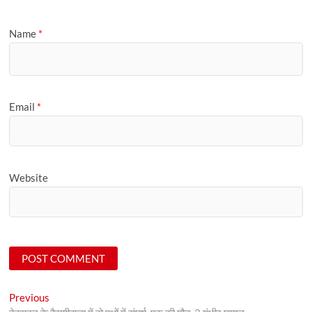
Name
*
Email
*
Website
Post
Previous
Previous
post: