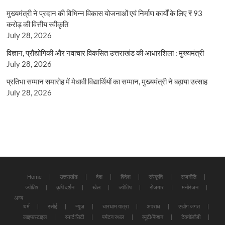
मुख्यमंत्री ने प्रदान की विभिन्न विकास योजनाओं एवं निर्माण कार्यों के लिए ₹ 93
करोड़ की वित्तीय स्वीकृति
July 28, 2026
विज्ञान, प्रौद्योगिकी और नवाचार विकसित उत्तराखंड की आधारशिला : मुख्यमंत्री
July 28, 2026
प्रतिभा सम्मान समारोह में मेधावी विद्यार्थियों का सम्मान, मुख्यमंत्री ने बढ़ाया उत्साह
July 28, 2026
Home
उत्तराखंड
देश
विदेश
संस्कृति
राजनीति
ज्योतिष
कृषि दर्शन
खेल
ज्योतिष
रोजगार
मनोरंजन
अन्य
धर्म
रसोई
न्यूज़
चारधाम यात्रा
अपराध
उद्योग जगत
लाइफस्टाइल
स्मार्ट सिटी
पर्यटन स्थल
ब्यूटी/फैशन
टेक्नॉलॉजी