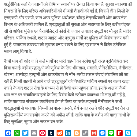
अर्द्धसैनिक बलों के जवानों को विभिन्न स्थानों पर तैनात किया गया है. सुरक्षा व्यवस्था की
निगरानी के लिए वरिष्ठ अधिकारियों की भी बड़ी तैनाती की गई है, जिसमें तीन जिलों के
एसएसपी और एसपी, सात अपर पुलिस अधीक्षक, चौदह क्षेत्राधिकारी और वायरलेस
विभाग के अधिकारी शामिल हैं. श्रद्धालुओं की सुरक्षा और सहायता के लिए करीब पंद्रह
सौ से अधिक पुलिस एवं पैरामिलिट्री फोर्स के जवान लगातार ड्यूटी पर मौजूद हैं. मंदिर
परिसर, पार्किंग स्थलों, शटल प्वाइंट और प्रमुख मार्गों पर पुलिस की विशेष नजर बनी
हुई है. यातायात व्यवस्था को सुचारू बनाए रखने के लिए प्रशासन ने विशेष ट्रैफिक
प्लान लागू किया है.
कैंची धाम की ओर जाने वाले मार्गों पर भारी वाहनों का प्रवेश पूरी तरह प्रतिबंधित कर
दिया गया है. वहीं श्रद्धालुओं की सुविधा के लिए भीमताल, भवाली, सैनिटोरियम, नैनीताल,
खैरना, अल्मोड़ा, हल्द्वानी और काठगोदाम से नॉन-स्टॉप शटल सेवाएं संचालित की जा
रही हैं. निजी वाहनों से आने वाले श्रद्धालुओं को निर्धारित पार्किंग स्थलों पर वाहन खड़ा
करने के बाद शटल सेवा के माध्यम से ही कैंची धाम पहुंचना होगा. इसके अलावा कैंची
धाम रूट पर संचालित वाहनों के लिए विशेष येलो स्टीकर व्यवस्था भी लागू की गई है,
ताकि यातायात संचालन व्यवस्थित ढंग से किया जा सके.सएसपी नैनीताल ने सभी
श्रद्धालुओं से यातायात नियमों का पालन करने, धैर्य बनाए रखने और ड्यूटी पर तैनात
पुलिसकर्मियों का सहयोग करने की अपील की है, ताकि बाबा के दर्शन की यात्रा सभी के
लिए सुरक्षित, सुगम और सफल बन सके.
F
W
T
E
P
T
R
L
B
C
G
M
L
R
S