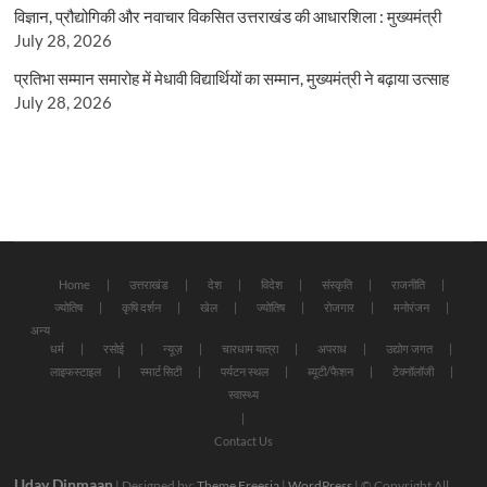
विज्ञान, प्रौद्योगिकी और नवाचार विकसित उत्तराखंड की आधारशिला : मुख्यमंत्री
July 28, 2026
प्रतिभा सम्मान समारोह में मेधावी विद्यार्थियों का सम्मान, मुख्यमंत्री ने बढ़ाया उत्साह
July 28, 2026
Home
उत्तराखंड
देश
विदेश
संस्कृति
राजनीति
ज्योतिष
कृषि दर्शन
खेल
ज्योतिष
रोजगार
मनोरंजन
अन्य
धर्म
रसोई
न्यूज़
चारधाम यात्रा
अपराध
उद्योग जगत
लाइफस्टाइल
स्मार्ट सिटी
पर्यटन स्थल
ब्यूटी/फैशन
टेक्नॉलॉजी
स्वास्थ्य
Contact Us
Uday Dinmaan
| Designed by:
Theme Freesia
|
WordPress
| © Copyright All