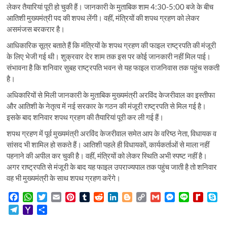
लेकर तैयारियां पूरी हो चुकी हैं। जानकारी के मुताबिक शाम 4:30-5:00 बजे के बीच
आतिशी मुख्यमंत्री पद की शपथ लेंगी। वहीं, मंत्रियों की शपथ ग्रहण को लेकर
असमंजस बरकरार है।
आधिकारिक सूत्र बताते हैं कि मंत्रियों के शपथ ग्रहण की फाइल राष्ट्रपति की मंजूरी
के लिए भेजी गई थी। शुक्रवार देर शाम तक इस पर कोई जानकारी नहीं मिल पाई।
संभावना है कि शनिवार सुबह राष्ट्रपति भवन से यह फाइल राजनिवास तक पहुंच सकती
है।
अधिकारियों से मिली जानकारी के मुताबिक मुख्यमंत्री अरविंद केजरीवाल का इस्तीफा
और आतिशी के नेतृत्व में नई सरकार के गठन की मंजूरी राष्ट्रपति से मिल गई है।
इसके बाद शनिवार शपथ ग्रहण की तैयारियां पूरी कर ली गई हैं।
शपथ ग्रहण में पूर्व मुख्यमंत्री अरविंद केजरीवाल समेत आप के वरिष्ठ नेता, विधायक व
सांसद भी शामिल हो सकते हैं। आतिशी पहले ही विधायकों, कार्यकर्ताओं से माला नहीं
पहनाने की अपील कर चुकी है। वहीं, मंत्रियों को लेकर स्थिति अभी स्पष्ट नहीं है।
अगर राष्ट्रपति से मंजूरी के बाद यह फाइल उपराज्यपाल तक पहुंच जाती है तो शनिवार
वह भी मुख्यमंत्री के साथ शपथ ग्रहण करेंगे।
F
W
T
E
P
T
R
L
B
C
G
M
L
R
S
a
h
w
m
i
u
e
i
l
o
m
e
i
e
k
T
Y
S
c
a
i
a
n
m
d
n
o
p
a
s
n
d
y
e
a
h