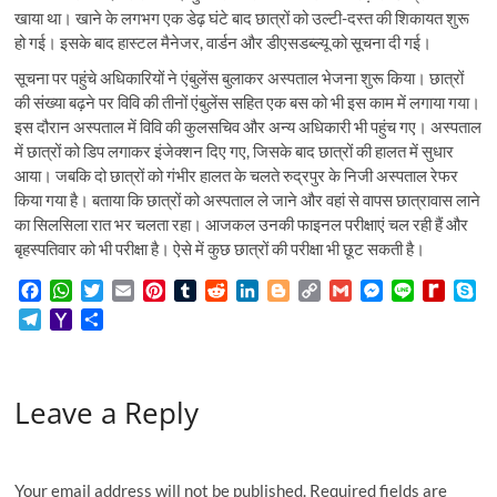
खाया था। खाने के लगभग एक डेढ़ घंटे बाद छात्रों को उल्टी-दस्त की शिकायत शुरू
हो गई। इसके बाद हास्टल मैनेजर, वार्डन और डीएसडब्ल्यू को सूचना दी गई।
सूचना पर पहुंचे अधिकारियों ने एंबुलेंस बुलाकर अस्पताल भेजना शुरू किया। छात्रों
की संख्या बढ़ने पर विवि की तीनों एंबुलेंस सहित एक बस को भी इस काम में लगाया गया।
इस दौरान अस्पताल में विवि की कुलसचिव और अन्य अधिकारी भी पहुंच गए। अस्पताल
में छात्रों को डिप लगाकर इंजेक्शन दिए गए, जिसके बाद छात्रों की हालत में सुधार
आया। जबकि दो छात्रों को गंभीर हालत के चलते रुद्रपुर के निजी अस्पताल रेफर
किया गया है। बताया कि छात्रों को अस्पताल ले जाने और वहां से वापस छात्रावास लाने
का सिलसिला रात भर चलता रहा। आजकल उनकी फाइनल परीक्षाएं चल रही हैं और
बृहस्पतिवार को भी परीक्षा है। ऐसे में कुछ छात्रों की परीक्षा भी छूट सकती है।
F
W
T
E
P
T
R
L
B
C
G
M
L
R
S
a
h
w
m
i
u
e
i
l
o
m
e
i
e
k
T
Y
S
c
a
i
a
n
m
d
n
o
p
a
s
n
d
y
e
a
h
e
t
t
i
t
b
d
k
g
y
i
s
e
i
p
l
h
a
b
s
t
l
e
l
i
e
g
L
l
e
f
e
e
o
r
o
A
e
r
r
t
d
e
i
n
f
Leave a Reply
g
o
e
o
p
r
e
I
r
n
g
M
r
M
k
p
s
n
k
e
y
a
a
t
r
P
m
i
a
Your email address will not be published.
Required fields are
l