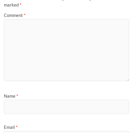
g
marked
*
e
Comment
*
Name
*
Email
*