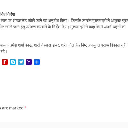
िए निर्देश
लॉक स्तर पर आउटलेट खोले जाने का अनुरोध किया। जिसके उपरांत मुख्यमंत्री ने आयुक्त ग्राम
 खोले जाने हेतु परीक्षण करवाने के निर्देश दिए। मुख्यमंत्री ने कहा कि मैं अपनी बहनों को
उमेश शर्मा काऊ, श्री विश्वास डाबर, श्री जोत सिंह बिष्ट, आयुक्त ग्राम्य विकास श्री
 रहे।
L
R
S
T
Y
S
i
e
k
e
a
h
n
d
y
l
h
a
e
i
p
e
o
r
f
e
g
o
e
f
r
M
M
a
a
y
m
i
P
l
ds are marked
*
a
g
e