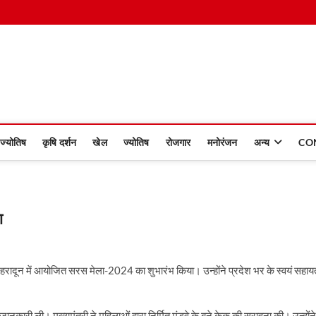
 Dinmaan
ज्योतिष
कृषि दर्शन
खेल
ज्योतिष
रोजगार
मनोरंजन
अन्य
CO
ा
ाउंड देहरादून में आयोजित सरस मेला-2024 का शुभारंभ किया। उन्होंने प्रदेश भर के स्वयं सहाय
 जानकारी ली। मुख्यमंत्री ने महिलाओं द्वारा निर्मित मंडुवे के बने केक की सराहना की। उन्होंने