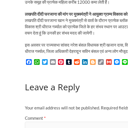
उनके समूह की प्रत्येक महिला करीब 12000 कमा लेती हैं।
लखपति दीदी फरजाना की मांग पर मुख्यमंत्री ने आयुक्त ग्राम्य विकास को द
लखपति दीदी फरजाना खान ने मुख्यमंत्री से वार्ता के दौरान प्रत्येक ब्
विकास श्री धीराज गर्ब्याल को प्रत्येक जिले के हर संभव स्थान पर आउटलेट
वचन देता हूं कि उनकी हर संभव मदद की जायेगी।
इस अवसर पर राज्यसभा सांसद नरेश बंसल विधायक श्री खजान दास, विधायक 
धीराज गर्ब्याल, जिला अधिकारी देहरादून सविन बंसल एवं अन्य लोग मौजूद
F
W
T
E
P
T
R
L
B
C
G
M
a
h
w
m
i
u
e
i
l
o
m
e
c
a
i
a
n
m
d
n
o
p
a
s
e
t
t
i
t
b
d
k
g
y
i
s
Leave a Reply
b
s
t
l
e
l
i
e
g
L
l
e
o
A
e
r
r
t
d
e
i
n
o
p
r
e
I
r
n
g
k
p
s
n
k
e
t
r
Your email address will not be published.
Required fiel
Comment
*