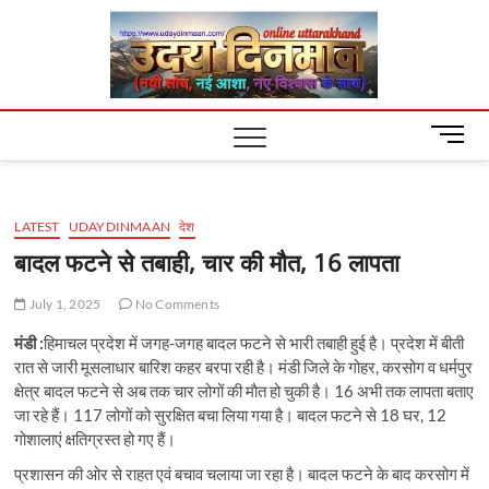
Skip
Uday
to
content
Dinm
M
e
n
u
LATEST
UDAYDINMAAN
देश
B
u
बादल फटने से तबाही, चार की मौत, 16 लापता
t
t
July 1, 2025
No Comments
o
मंडी :
हिमाचल प्रदेश में जगह-जगह बादल फटने से भारी तबाही हुई है। प्रदेश में बीती
n
रात से जारी मूसलाधार बारिश कहर बरपा रही है। मंडी जिले के गोहर, करसोग व धर्मपुर
क्षेत्र बादल फटने से अब तक चार लोगों की माैत हो चुकी है। 16 अभी तक लापता बताए
जा रहे हैं। 117 लोगों को सुरक्षित बचा लिया गया है। बादल फटने से 18 घर, 12
गोशालाएं क्षतिग्रस्त हो गए हैं।
प्रशासन की ओर से राहत एवं बचाव चलाया जा रहा है। बादल फटने के बाद करसोग में