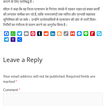
कराने के लिए प्रतिबद्ध है।
सीएम ने कहा कि वह जिला प्रशासन के निरंतर संपर्क में रहकर राहत एवं बचाव कार्यों
की लगातार समीक्षा कर रहे हैं, ताकि जरूरतमंदों तक त्वरित और प्रभावी सहायता
सुनिश्चित की जा सके। उन्होंने प्रदेशवासियों से प्रशासन की ओर से जारी दिशा-
निर्देशों का गंभीरता से पालन करने का अनुरोध किया है।
F
W
T
E
P
T
R
L
B
C
G
M
L
R
S
a
h
w
m
i
u
e
i
l
o
m
e
i
e
k
T
Y
S
c
a
i
a
n
m
d
n
o
p
a
s
n
d
y
e
a
h
e
t
t
i
t
b
d
k
g
y
i
s
e
i
p
l
h
a
b
s
t
l
e
l
i
e
g
L
l
e
f
e
e
o
r
o
A
e
r
r
t
d
e
i
n
f
Leave a Reply
g
o
e
o
p
r
e
I
r
n
g
M
r
M
k
p
s
n
k
e
y
a
a
t
r
P
m
i
a
Your email address will not be published.
Required fields are
l
g
marked
*
e
Comment
*