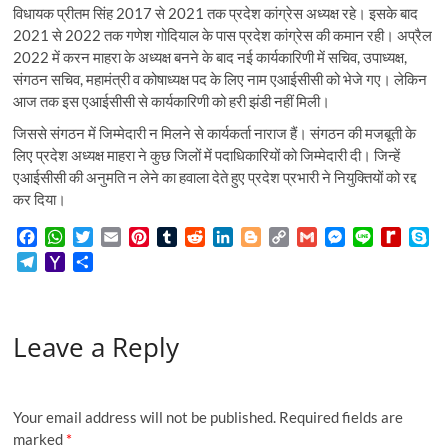
विधायक प्रीतम सिंह 2017 से 2021 तक प्रदेश कांग्रेस अध्यक्ष रहे। इसके बाद
2021 से 2022 तक गणेश गोदियाल के पास प्रदेश कांग्रेस की कमान रही। अप्रैल
2022 में करन माहरा के अध्यक्ष बनने के बाद नई कार्यकारिणी में सचिव, उपाध्यक्ष,
संगठन सचिव, महामंत्री व कोषाध्यक्ष पद के लिए नाम एआईसीसी को भेजे गए। लेकिन
आज तक इस एआईसीसी से कार्यकारिणी को हरी झंडी नहीं मिली।
जिससे संगठन में जिम्मेदारी न मिलने से कार्यकर्ता नाराज हैं। संगठन की मजबूती के
लिए प्रदेश अध्यक्ष माहरा ने कुछ जिलों में पदाधिकारियों को जिम्मेदारी दी। जिन्हें
एआईसीसी की अनुमति न लेने का हवाला देते हुए प्रदेश प्रभारी ने नियुक्तियों को रद्द
कर दिया।
F
W
T
E
P
T
R
L
B
C
G
M
L
R
S
a
h
w
m
i
u
e
i
l
o
m
e
i
e
k
T
Y
S
c
a
i
a
n
m
d
n
o
p
a
s
n
d
y
e
a
h
e
t
t
i
t
b
d
k
g
y
i
s
e
i
p
l
h
a
b
s
t
l
e
l
i
e
g
L
l
e
f
e
e
o
r
o
A
e
r
r
t
d
e
i
n
f
Leave a Reply
g
o
e
o
p
r
e
I
r
n
g
M
r
M
k
p
s
n
k
e
y
a
a
t
r
P
m
i
a
Your email address will not be published.
Required fields are
l
g
marked
*