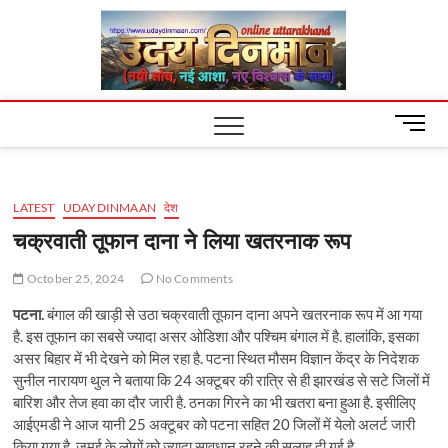
Skip
Uday
to
content
Dinm
M
e
n
u
LATEST
UDAYDINMAAN
देश
B
u
चक्रवाती तूफान दाना ने लिया खतरनाक रूप
t
t
October 25, 2024
No Comments
o
पटना.
बंगाल की खाड़ी से उठा चक्रवाती तूफान दाना अपने खतरनाक रूप में आ गया
n
है. इस तूफान का सबसे ज्यादा असर ओडिशा और पश्चिम बंगाल में है. हालांकि, इसका
असर बिहार में भी देखने को मिल रहा है. पटना स्थित मौसम विज्ञान केंद्र के निदेशक
सुनील नारायण थुल ने बताया कि 24 अक्टूबर की रात्रि से ही झारखंड से सटे जिलों में
बारिश और तेज हवा का दौर जारी है. ठनका गिरने का भी खतरा बना हुआ है. इसीलिए
आईएमडी ने आज यानी 25 अक्टूबर को पटना सहित 20 जिलों में येलो अलर्ट जारी
किया गया है. जमुई के लोगों को ज्यादा सावधान रहने की सलाह दी गई है.