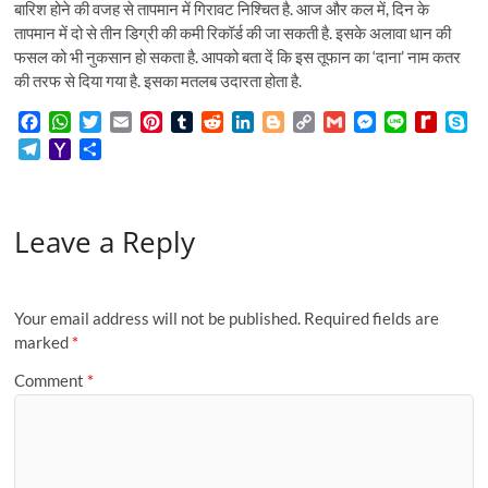
बारिश होने की वजह से तापमान में गिरावट निश्चित है. आज और कल में, दिन के
तापमान में दो से तीन डिग्री की कमी रिकॉर्ड की जा सकती है. इसके अलावा धान की
फसल को भी नुकसान हो सकता है. आपको बता दें कि इस तूफान का ‘दाना’ नाम कतर
की तरफ से दिया गया है. इसका मतलब उदारता होता है.
F
W
T
E
P
T
R
L
B
C
G
M
L
R
S
a
h
w
m
i
u
e
i
l
o
m
e
i
e
k
T
Y
S
c
a
i
a
n
m
d
n
o
p
a
s
n
d
y
e
a
h
e
t
t
i
t
b
d
k
g
y
i
s
e
i
p
l
h
a
b
s
t
l
e
l
i
e
g
L
l
e
f
e
e
o
r
o
A
e
r
r
t
d
e
i
n
f
Leave a Reply
g
o
e
o
p
r
e
I
r
n
g
M
r
M
k
p
s
n
k
e
y
a
a
t
r
P
m
i
a
Your email address will not be published.
Required fields are
l
g
marked
*
e
Comment
*