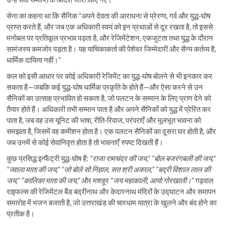
सेना का कहना था कि सैनिक “अपने देवता की आराधना से प्रेरणा, गर्व और युद्ध-घोष
प्राप्त करते हैं, और जब एक अधिकारी स्वयं को इन प्रथाओं से दूर रखता है, तो इससे
मनोबल पर प्रतिकूल प्रभाव पड़ता है, और रेजिमेंटेशन, एकजुटता तथा युद्ध के दौरान
सामंजस्य कमजोर पड़ता है। यह याचिकाकर्ता की पेशेवर जिम्मेदारी और सैन्य कर्तव्य है,
धार्मिक दायित्व नहीं।”
कल को इसी आधार पर कोई अधिकारी रेजिमेंट का युद्ध-घोष बोलने से भी इनकार कर
सकता है—जबकि कई युद्ध-घोष धार्मिक प्रकृति के होते हैं—और ऐसा करने से उन
सैनिकों का उत्साह प्रभावित हो सकता है, जो पलटन के सम्मान के लिए प्राण देने को
तैयार होते हैं। अधिकारी तभी सम्मान पाता है और अपने सैनिकों को युद्ध में प्रेरित कर
पाता है, जब वह उस यूनिट की भाषा, रीति-रिवाज, परंपराएँ और मूलभूत भावना को
समझता है, जिसमें वह कमीशन होता है। एक पलटन सैनिकों का दूसरा घर होती है, और
जब उनमें से कोई सेवानिवृत्त होता है तो भावनाएँ स्पष्ट दिखती हैं।
कुछ प्रसिद्ध इन्फैंट्री युद्ध-घोष हैं:
“
राजा
रामचंद्र
की
जय
,” “
बोल
बजरंगबली
की
जय
,”
“
ज्वाला
माता
की
जय
,” “
जो
बोले
सो
निहाल
,
सत
श्री
अकाल
,” “
बद्री
विशाल
लाल
की
जय
,” “
कालिका
माता
की
जय
,”
और मशहूर
“
जय
महाकाली
,
आयो
गोरखाली।
”
गढ़वाल
राइफल्स की रेजिमेंटल बैंड बद्रीनाथ और केदारनाथ मंदिरों के उद्घाटन और समापन
समारोह में भजन बजाती है, जो उत्तराखंड की चारधाम यात्रा के खुलने और बंद होने का
प्रतीक है।