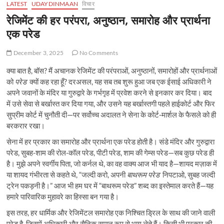
LATEST
UDAYDINMAAN
विचार
रेजिमेंट की हर परंपरा, अनुष्ठान, समारोह और प्रार्थना
एक परेड
December 3, 2025
No Comments
क्या बात है, बॉस? मैं अचानक रेजिमेंट की परंपराओं, अनुष्ठानों, समारोहों और प्रार्थनाओं
को
परेड
क्यों कह रहा हूँ? दरअसल, यह सब तब शुरू हुआ जब एक ईसाई अधिकारी ने
अपने जवानों के मंदिर या गुरुद्वारे के गर्भगृह में प्रवेश करने से इनकार कर दिया। बाद
में उसे सेवा से बर्खास्त कर दिया गया, और उसने यह बर्खास्तगी पहले हाईकोर्ट और फिर
सुप्रीम कोर्ट में चुनौती दी—पर सर्वोच्च अदालत ने सेना के कोर्ट-मार्शल के फैसले को ही
बरकरार रखा।
सेना में हर प्रकार का समारोह और प्रार्थना एक परेड होती है। संडे मंदिर और गुरुद्वारा
परेड, सुबह-शाम की रोल-कॉल परेड, पीटी परेड, शाम की गेम्स परेड—सब कुछ परेड ही
है। मुझे अपने स्वर्गीय पिता, जो कर्नल थे, का वह वाक्य आज भी याद है—शायद मज़ाक में
या शायद गंभीरता से कहते थे, “जल्दी करो, अपनी
बाथरूम
परेड
निपटाओ, सुबह जल्दी
ट्रेन पकड़नी है।” आज भी हम घर में “बाथरूम परेड” शब्द का इस्तेमाल करते हैं—यह
हमारे पारिवारिक मुहावरे का हिस्सा बन गया है।
इस तरह, हर धार्मिक और रेजिमेंटल समारोह एक निश्चित ड्रिल के साथ की जाने वाली
परेड है, जिसमें अधिकारी और सैनिक समान रूप से भाग लेते हैं। किसी भी प्रकार की