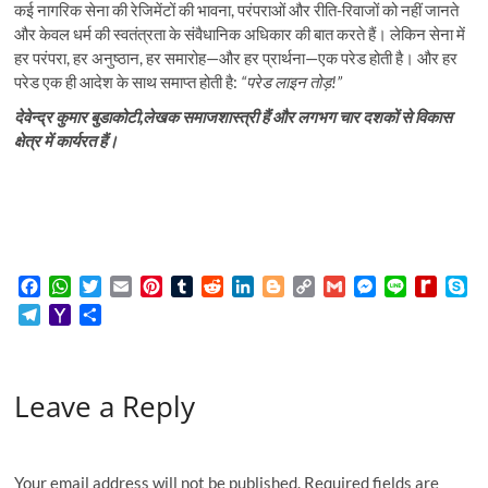
कई नागरिक सेना की रेजिमेंटों की भावना, परंपराओं और रीति-रिवाजों को नहीं जानते
और केवल धर्म की स्वतंत्रता के संवैधानिक अधिकार की बात करते हैं। लेकिन सेना में
हर परंपरा, हर अनुष्ठान, हर समारोह—और हर प्रार्थना—एक परेड होती है। और हर
परेड एक ही आदेश के साथ समाप्त होती है:
“
परेड
लाइन
तोड़
!”
देवेन्द्र कुमार बुडाकोटी,लेखक
समाजशास्त्री
हैं
और
लगभग
चार
दशकों
से
विकास
क्षेत्र
में
कार्यरत
हैं।
F
W
T
E
P
T
R
L
B
C
G
M
L
R
S
a
h
w
m
i
u
e
i
l
o
m
e
i
e
k
T
Y
S
c
a
i
a
n
m
d
n
o
p
a
s
n
d
y
e
a
h
e
t
t
i
t
b
d
k
g
y
i
s
e
i
p
l
h
a
b
s
t
l
e
l
i
e
g
L
l
e
f
e
e
o
r
o
A
e
r
r
t
d
e
i
n
f
Leave a Reply
g
o
e
o
p
r
e
I
r
n
g
M
r
M
k
p
s
n
k
e
y
a
a
t
r
P
m
i
a
Your email address will not be published.
Required fields are