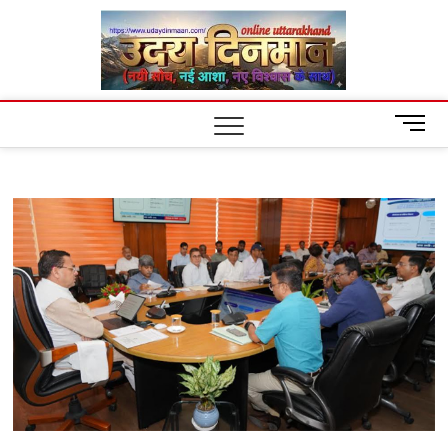
Skip
Uday
to
content
Dinm
M
e
n
u
B
u
t
t
o
n