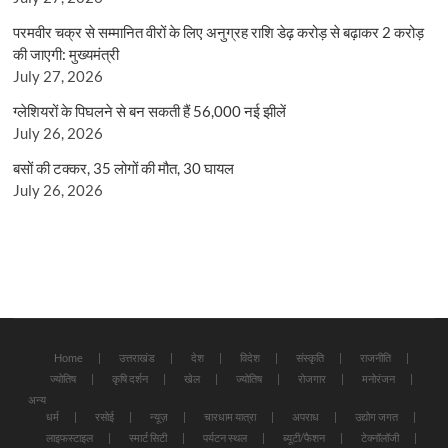
परमवीर चक्र से सम्मानित वीरों के लिए अनुग्रह राशि डेढ़ करोड़ से बढ़ाकर 2 करोड़
की जाएगी: मुख्यमंत्री
July 27, 2026
ग्लेशियरों के पिघलने से बन सकती हैं 56,000 नई झीलें
July 26, 2026
बसों की टक्कर, 35 लोगों की मौत, 30 घायल
July 26, 2026
Home
उत्तराखंड
देश
विदेश
संस्कृति
राजनीति
ज्योतिष
कृषि दर्शन
खेल
ज्योतिष
रोजगार
मनोरंजन
अन्य
धर्म
रसोई
न्यूज़
चारधाम यात्रा
अपराध
उद्योग जगत
लाइफस्टाइल
स्मार्ट सिटी
पर्यटन स्थल
ब्यूटी/फैशन
टेक्नॉलॉजी