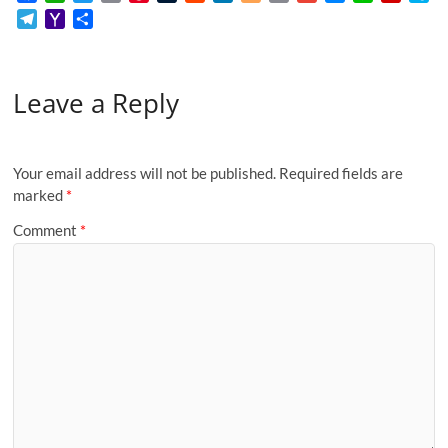
a
h
w
m
i
u
e
i
l
o
m
e
i
e
k
T
Y
S
c
a
i
a
n
m
d
n
o
p
a
s
n
d
y
e
a
h
e
t
t
i
t
b
d
k
g
y
i
s
e
i
p
l
h
a
b
s
t
l
e
l
i
e
g
L
l
e
f
e
e
o
r
o
A
e
r
r
t
d
e
i
n
f
Leave a Reply
g
o
e
o
p
r
e
I
r
n
g
M
r
M
k
p
s
n
k
e
y
a
a
t
r
P
m
i
a
Your email address will not be published.
Required fields are
l
g
marked
*
e
Comment
*