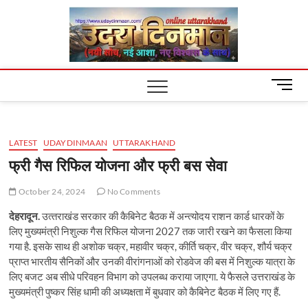
Skip
Uday
to
content
Dinm
M
e
n
u
LATEST
UDAYDINMAAN
UTTARAKHAND
B
u
फ्री गैस रिफिल योजना और फ्री बस सेवा
t
t
October 24, 2024
No Comments
o
देहरादून.
उत्‍तराखंड सरकार की कैबिनेट बैठक में अन्त्योदय राशन कार्ड धारकों के
n
लिए मुख्यमंत्री निशुल्क गैस रिफिल योजना 2027 तक जारी रखने का फैसला किया
गया है. इसके साथ ही अशोक चक्र, महावीर चक्र, कीर्ति चक्र, वीर चक्र, शौर्य चक्र
प्राप्त भारतीय सैनिकों और उनकी वीरांगनाओं को रोडवेज की बस में निशुल्क यात्रा के
लिए बजट अब सीधे परिवहन विभाग को उपलब्ध कराया जाएगा. ये फैसले उत्तराखंड के
मुख्यमंत्री पुष्कर सिंह धामी की अध्यक्षता में बुधवार को कैबिनेट बैठक में लिए गए हैं.