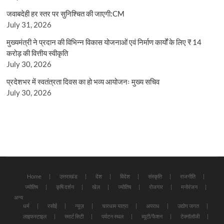
जवाबदेही हर स्तर पर सुनिश्चित की जाएगी:CM
July 31, 2026
मुख्यमंत्री ने प्रदान की विभिन्न विकास योजनाओं एवं निर्माण कार्यों के लिए ₹ 14
करोड़ की वित्तीय स्वीकृति
July 30, 2026
प्रदेशभर में स्वतंत्रता दिवस का हो भव्य आयोजनः मुख्य सचिव
July 30, 2026
Home
उत्तराखंड
देश
विदेश
संस्कृति
राजनीति
ज्योतिष
कृषि दर्शन
खेल
ज्योतिष
रोजगार
मनोरंजन
अन्य
धर्म
रसोई
न्यूज़
चारधाम यात्रा
अपराध
उद्योग जगत
लाइफस्टाइल
स्मार्ट सिटी
पर्यटन स्थल
ब्यूटी/फैशन
टेक्नॉलॉजी