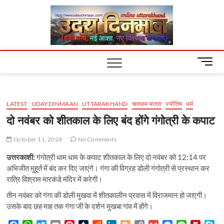
Skip
Uday
to
content
Dinm
M
e
n
u
LATEST
UDAYDINMAAN
UTTARAKHAND
चारधाम यात्रा
ज्योतिष
धर्म
B
u
दो नवंबर को शीतकाल के लिए बंद होंगे गंगोत्री के कपाट
t
t
October 11, 2024
No Comments
o
उत्तरकाशी:
गंगोत्री धाम धाम के कपाट शीतकाल के लिए दो नवंबर को 12:14 पर
n
अभिजीत मुहूर्त में बंद कर दिए जाएंगे। गंगा की विग्रह डोली गंगोत्री से प्रस्थान कर
रात्रि विश्राम मारकंडे मंदिर में करेगी।
तीन नवंबर को गंगा की डोली मुखवा में शीतकालीन प्रवास में विराजमान हो जाएगी।
उसके बाद छह माह तक गंगा जी के दर्शन मुखबा गांव में होंगे।