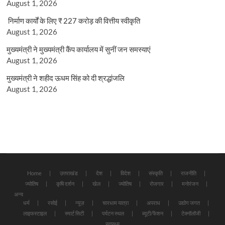
August 1, 2026
निर्माण कार्यों के लिए ₹ 227 करोड़ की वित्तीय स्वीकृति
August 1, 2026
मुख्यमंत्री ने मुख्यमंत्री कैंप कार्यालय में सुनीं जन समस्याएं
August 1, 2026
मुख्यमंत्री ने शहीद ऊधम सिंह को दी श्रद्धांजलि
August 1, 2026
Home
उत्तराखंड
देश
विदेश
संस्कृति
राजनीति
ज्योतिष
कृषि दर्शन
खेल
ज्योतिष
रोजगार
मनोरंजन
अन्य
धर्म
रसोई
न्यूज़
चारधाम यात्रा
अपराध
उद्योग जगत
लाइफस्टाइल
स्मार्ट सिटी
पर्यटन स्थल
ब्यूटी/फैशन
टेक्नॉलॉजी
स्वास्थ्य