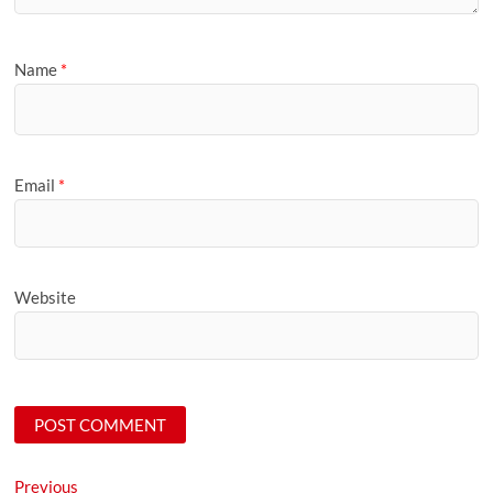
Name
*
Email
*
Website
Post
Previous
Previous