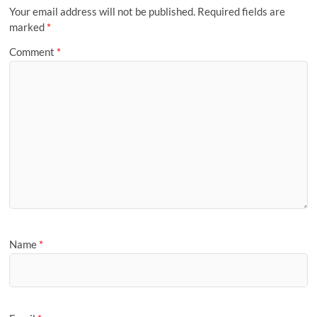
m
i
a
Your email address will not be published.
Required fields are
l
g
marked
*
e
Comment
*
Name
*