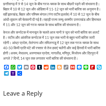
छत्तीसगढ़ में 9 से 14 जून के बीच गरज-चमक के साथ बौछारें पड़ने की संभावना है।
बिहार में 10 से 12 जून और ओडिशा में 11-12 जून को भारी बारिश का अनुमान है।
वहीं झारखंड, बिहार और पश्चिम बंगाल (गंगा तटीय इलाके) में 10 से 12 जून के बीच
आंधी-तूफान की चेतावनी दी गई है।पहाड़ी राज्य जम्मू-कश्मीर उत्तराखंड और हिमाचल
में 11 और 12 जून को गरज-चमक के साथ बारिश की संभावना है।
केरल और कर्नाटक में मानसून के चलते आज यानी 9 जून को भारी बारिश का अलर्ट
है। तटीय और आंतरिक कर्नाटक में 11 जून तक भारी से बहुत भारी बारिश जारी
रहेगी। आंध्र प्रदेश, तेलंगाना और तमिलनाडु में 12 जून तक गरज-चमक के साथ
40-50 किमी प्रति घंटे की रफ्तार से तेज हवाएं चलेंगी और कई हिस्सों में भारी बारिश
होगी।असम, मेघालय, अरुणाचल प्रदेश, नागालैंड, मणिपुर, मिजोरम और त्रिपुरा में
अगले 7 दिनों, 14 जून तक लगातार भारी बारिश की संभावना है।
F
W
T
E
P
T
R
L
B
C
G
M
L
R
S
a
h
w
m
i
u
e
i
l
o
m
e
i
e
k
T
Y
S
c
a
i
a
n
m
d
n
o
p
a
s
n
d
y
e
a
h
e
t
t
i
t
b
d
k
g
y
i
s
e
i
p
l
h
a
b
s
t
l
e
l
i
e
g
L
l
e
f
e
e
o
r
o
A
e
r
r
t
d
e
i
n
f
Leave a Reply
g
o
e
o
p
r
e
I
r
n
g
M
r
M
k
p
s
n
k
e
y
a
a
t
r
P