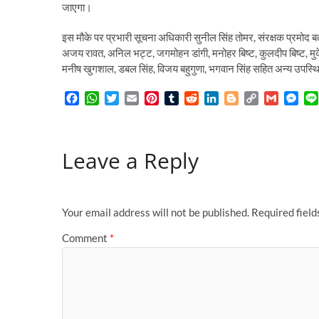
जाएगा।
इस मौके पर प्रभारी सूचना अधिकारी सुनील सिंह तोमर, संरक्षक प्रमोद बर
अजय रावत, अनिल भट्ट, जगमोहन डांगी, मनोहर बिष्ट, कुलदीप बिष्ट, मुकेश आ
मनीष खुगशाल, डबल सिंह, विजय बहुगुणा, भगवान सिंह सहित अन्य उपस्थ
F
W
T
E
P
T
R
L
B
C
G
M
a
h
w
m
i
u
e
i
l
o
m
e
c
a
i
a
n
m
d
n
o
p
a
s
e
t
t
i
t
b
d
k
g
y
i
s
Leave a Reply
b
s
t
l
e
l
i
e
g
L
l
e
o
A
e
r
r
t
d
e
i
n
o
p
r
e
I
r
n
g
k
p
s
n
k
e
t
r
Your email address will not be published.
Required fiel
Comment
*