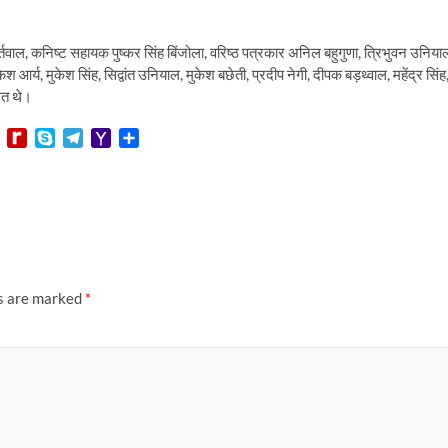
्तवाल, कनिष्ट सहायक पुष्कर सिंह बिंजोला, वरिष्ठ पत्रकार अनिल बहुगुणा, त्रिभुवन उनिया
र्य, मुकेश सिंह, सिद्वांत उनियाल, मुकेश बछेती, प्रदीप नेगी, दीपक बड़थ्वाल, महेंद्र सिंह
ित थे।
L
R
S
T
Y
S
i
e
k
e
a
h
n
d
y
l
h
a
e
i
p
e
o
r
f
e
g
o
e
f
r
M
M
a
a
y
m
i
P
l
ds are marked
*
a
g
e