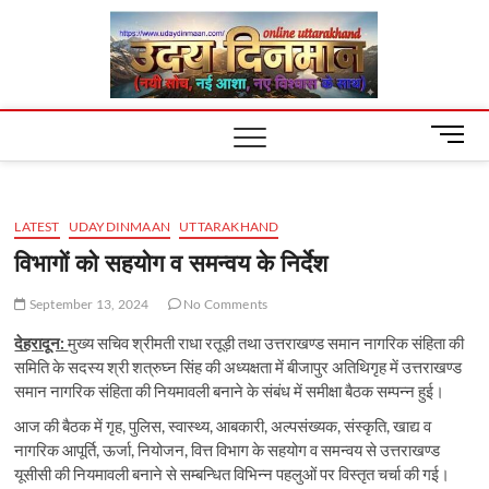
Skip
Uday
to
content
Dinm
M
e
n
u
LATEST
UDAYDINMAAN
UTTARAKHAND
B
u
विभागों को सहयोग व समन्वय के निर्देश
t
t
September 13, 2024
No Comments
o
देहरादून:
मुख्य सचिव श्रीमती राधा रतूड़ी तथा उत्तराखण्ड समान नागरिक संहिता की
n
समिति के सदस्य श्री शत्रुघ्न सिंह की अध्यक्षता में बीजापुर अतिथिगृह में उत्तराखण्ड
समान नागरिक संहिता की नियमावली बनाने के संबंध में समीक्षा बैठक सम्पन्न हुई।
आज की बैठक में गृह, पुलिस, स्वास्थ्य, आबकारी, अल्पसंख्यक, संस्कृति, खाद्य व
नागरिक आपूर्ति, ऊर्जा, नियोजन, वित्त विभाग के सहयोग व समन्वय से उत्तराखण्ड
यूसीसी की नियमावली बनाने से सम्बन्धित विभिन्न पहलुओं पर विस्तृत चर्चा की गई।