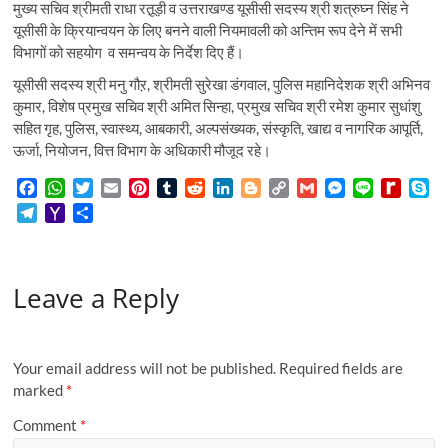
मुख्य सचिव श्रीमती राधा रतू़ड़ी व उत्तराखण्ड यूसीसी सदस्य श्री शत्रुघ्न सिंह ने
यूसीसी के क्रियान्वयन के लिए बनने वाली नियमावली को अन्तिम रूप देने में सभी
विभागों को सहयोग व समन्वय के निर्देश दिए हैं।
यूसीसी सदस्य श्री मनु गौऱ, श्रीमती सुरेखा डंगवाल, पुलिस महानिदेशक श्री अभिनव
कुमार, विशेष प्रमुख सचिव श्री अमित सिन्हा, प्रमुख सचिव श्री रमेश कुमार सुधांशु
सहित गृह, पुलिस, स्वास्थ्य, आबकारी, अल्पसंख्यक, संस्कृति, खाद्य व नागरिक आपूर्ति,
ऊर्जा, नियोजन, वित्त विभाग के अधिकारी मौजूद रहे।
F
W
T
E
P
T
R
L
B
C
G
M
L
R
S
a
h
w
m
i
u
e
i
l
o
m
e
i
e
k
T
Y
S
c
a
i
a
n
m
d
n
o
p
a
s
n
d
y
e
a
h
e
t
t
i
t
b
d
k
g
y
i
s
e
i
p
l
h
a
b
s
t
l
e
l
i
e
g
L
l
e
f
e
e
o
r
o
A
e
r
r
t
d
e
i
n
f
Leave a Reply
g
o
e
o
p
r
e
I
r
n
g
M
r
M
k
p
s
n
k
e
y
a
a
t
r
P
m
i
a
Your email address will not be published.
Required fields are
l
g
marked
*
e
Comment
*