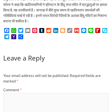
फोरम ने कहा कि खालिस्तानियों ने ब्रैम्पटन के हिंदू सभा मंदिर में श्रद्धालुओं पर हमला
किया है. यह अस्वीकार्य है। कनाडा में बीते कुछ समय से खालिस्तान समर्थकों की
गतिविधियां चर्चा में रही है। इनमें भारत विरोधी रैलियों के अलावा हिंदू मंदिरों का निशाना
बनाना भी शामिल है।
F
W
T
E
P
T
R
L
B
C
G
M
L
R
S
a
h
w
m
i
u
e
i
l
o
m
e
i
e
k
T
Y
S
c
a
i
a
n
m
d
n
o
p
a
s
n
d
y
e
a
h
e
t
t
i
t
b
d
k
g
y
i
s
e
i
p
l
h
a
b
s
t
l
e
l
i
e
g
L
l
e
f
e
e
o
r
o
A
e
r
r
t
d
e
i
n
f
Leave a Reply
g
o
e
o
p
r
e
I
r
n
g
M
r
M
k
p
s
n
k
e
y
a
a
t
r
P
m
i
a
Your email address will not be published.
Required fields are
l
g
marked
*
e
Comment
*