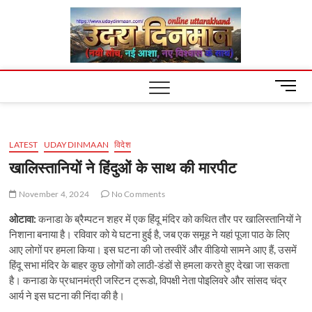
Skip
Uday
to
content
Dinm
M
e
n
u
LATEST
UDAYDINMAAN
विदेश
B
u
खालिस्तानियों ने हिंदुओं के साथ की मारपीट
t
t
November 4, 2024
No Comments
o
ओटावा:
कनाडा के ब्रैम्पटन शहर में एक हिंदू मंदिर को कथित तौर पर खालिस्तानियों ने
n
निशाना बनाया है। रविवार को ये घटना हुई है, जब एक समूह ने यहां पूजा पाठ के लिए
आए लोगों पर हमला किया। इस घटना की जो तस्वीरें और वीडियो सामने आए हैं, उसमें
हिंदू सभा मंदिर के बाहर कुछ लोगों को लाठी-डंडों से हमला करते हुए देखा जा सकता
है। कनाडा के प्रधानमंत्री जस्टिन ट्रूडो, विपक्षी नेता पोइलिवरे और सांसद चंद्र
आर्य ने इस घटना की निंदा की है।