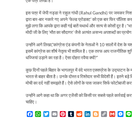
एक पत्र लिखा है।
इस पत्र में जेपी नड्डा ने राहुल गांधी (Rahul Gandhi) पर जमकर निश
द्वारा बार-बार नकारे गए अपने ‘फेल्ड प्रोडक्ट’ को एक बार फिर पॉलिश कर 
मुझे लगा कि आपके द्वारा कही गई बातें यथार्थ और सत्य से कोसों दूर है।”भा
मोदी जी के लिए ‘मौत का सौदागर’ जैसे अत्यंत असभ्य अपशब्दों का प्रयोग
उन्होंने आगे लिखा,”कांग्रेस एंड कंपनी के नेताओं ने 10 सालों में देश के य
इसमें कांग्रेस का शीर्ष नेतृत्व भी शामिल है। एक तरफ आप राजनीतिक शु
धज्जियां उड़ाने का रहा है। ऐसा दोहरा रवैया क्यों?”
कुछ दिनों पहले बिहार के भागलपुर में वंदे भारत एक्सप्रेस के उद्घाटन के मौ
भारत से बाहर बीता है। उनके दोस्त व रिश्तेदार सभी विदेशी हैं। इतने बड़े वि
मोची का दर्द नहीं समझते हैं। ऐसे लोगों के पास जाकर सिर्फ फोटोबाजी करत
उन्होंने आगे कहा था कि अगर एजेंसी को किसी पर सबसे पहले कार्रवाई करनी
चाहिए।
F
W
T
E
P
T
R
L
B
C
G
M
a
h
w
m
i
u
e
i
l
o
m
e
c
a
i
a
n
m
d
n
o
p
a
s
e
t
t
i
t
b
d
k
g
y
i
s