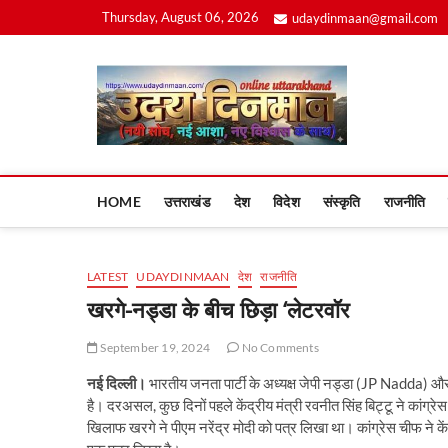
Skip
Thursday, August 06, 2026
udaydinmaan@gmail.com
to
content
Uday
HOME
उत्तराखंड
देश
विदेश
संस्कृति
राजनीति
LATEST
UDAYDINMAAN
देश
राजनीति
खरगे-नड्डा के बीच छिड़ा ‘लेटरवॉर
September 19, 2024
No Comments
नई दिल्ली।
भारतीय जनता पार्टी के अध्यक्ष जेपी नड्डा (JP Nadda) और
है। दरअसल, कुछ दिनों पहले केंद्रीय मंत्री रवनीत सिंह बिट्टू ने कांग्र
खिलाफ खरगे ने पीएम नरेंद्र मोदी को पत्र लिखा था। कांग्रेस चीफ ने केंद