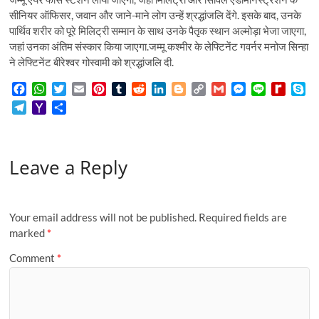
सीनियर ऑफिसर, जवान और जाने-माने लोग उन्हें श्रद्धांजलि देंगे. इसके बाद, उनके
पार्थिव शरीर को पूरे मिलिट्री सम्मान के साथ उनके पैतृक स्थान अल्मोड़ा भेजा जाएगा,
जहां उनका अंतिम संस्कार किया जाएगा.जम्मू कश्मीर के लेफ्टिनेंट गवर्नर मनोज सिन्हा
ने लेफ्टिनेंट बीरेश्वर गोस्वामी को श्रद्धांजलि दी.
F
W
T
E
P
T
R
L
B
C
G
M
L
R
S
a
h
w
m
i
u
e
i
l
o
m
e
i
e
k
T
Y
S
c
a
i
a
n
m
d
n
o
p
a
s
n
d
y
e
a
h
e
t
t
i
t
b
d
k
g
y
i
s
e
i
p
l
h
a
b
s
t
l
e
l
i
e
g
L
l
e
f
e
e
o
r
o
A
e
r
r
t
d
e
i
n
f
Leave a Reply
g
o
e
o
p
r
e
I
r
n
g
M
r
M
k
p
s
n
k
e
y
a
a
t
r
P
m
i
a
Your email address will not be published.
Required fields are
l
g
marked
*
e
Comment
*