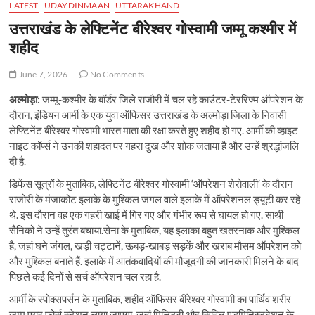
LATEST
UDAYDINMAAN
UTTARAKHAND
उत्तराखंड के लेफ्टिनेंट बीरेश्वर गोस्वामी जम्मू कश्मीर में
शहीद
June 7, 2026
No Comments
अल्मोड़ा:
जम्मू-कश्मीर के बॉर्डर जिले राजौरी में चल रहे काउंटर-टेररिज्म ऑपरेशन के
दौरान, इंडियन आर्मी के एक युवा ऑफिसर उत्तराखंड के अल्मोड़ा जिला के निवासी
लेफ्टिनेंट बीरेश्वर गोस्वामी भारत माता की रक्षा करते हुए शहीद हो गए. आर्मी की व्हाइट
नाइट कॉर्प्स ने उनकी शहादत पर गहरा दुख और शोक जताया है और उन्हें श्रद्धांजलि
दी है.
डिफेंस सूत्रों के मुताबिक, लेफ्टिनेंट बीरेश्वर गोस्वामी ‘ऑपरेशन शेरोवाली’ के दौरान
राजोरी के मंजाकोट इलाके के मुश्किल जंगल वाले इलाके में ऑपरेशनल ड्यूटी कर रहे
थे. इस दौरान वह एक गहरी खाई में गिर गए और गंभीर रूप से घायल हो गए. साथी
सैनिकों ने उन्हें तुरंत बचाया.सेना के मुताबिक, यह इलाका बहुत खतरनाक और मुश्किल
है, जहां घने जंगल, खड़ी चट्टानें, ऊबड़-खाबड़ सड़कें और खराब मौसम ऑपरेशन को
और मुश्किल बनाते हैं. इलाके में आतंकवादियों की मौजूदगी की जानकारी मिलने के बाद
पिछले कई दिनों से सर्च ऑपरेशन चल रहा है.
आर्मी के स्पोक्सपर्सन के मुताबिक, शहीद ऑफिसर बीरेश्वर गोस्वामी का पार्थिव शरीर
जम्मू एयर फोर्स स्टेशन लाया जाएगा, जहां मिलिट्री और सिविल एडमिनिस्ट्रेशन के