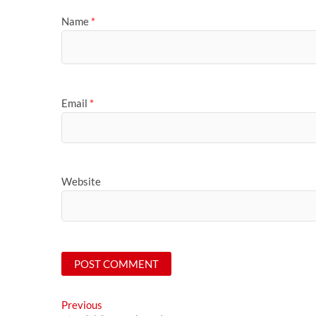
Name
*
Email
*
Website
Post
Previous
Previous