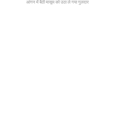
post:
आंगन में बैठी मासूम को उठा ले गया गुलदार
navigation