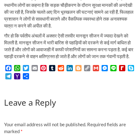
स्थानीय लोगों का कहना है कि सड़क चौड़ीकरण के दौरान सुरक्षा मानकों की अनदेखी
की जा रही है, जिसके चलते आए दिन भूस्खलन की घटनाएं सामने आ रही हैं. फिलहाल
प्रशासन ने लोगों से सावधानी बरतने और वैकल्पिक व्यवस्था होने तक अनावश्यक
यात्रा न करने की अपील की है.
गौर हो कि पर्वतीय अंचलों में अक्सर ऐसी तस्वीर मानसून सीजन में ज्यादा देखने को
मिलती है. मानसून सीजन में भारी बारिश से पहाड़ियों को दरकने से कई मार्ग बाधित हो
जाते हैं और लोगों को आवाजाही में काफी परेशानियों का सामना करना पड़ता है. कई बार
पहाड़ी दरकने से वाहन क्षतिग्रस्त हो जाते हैं और लोगों को जान तक गंवानी पड़ती है.
F
W
T
E
P
T
R
L
B
C
G
M
L
R
S
a
h
w
m
i
u
e
i
l
o
m
e
i
e
k
T
Y
S
c
a
i
a
n
m
d
n
o
p
a
s
n
d
y
e
a
h
e
t
t
i
t
b
d
k
g
y
i
s
e
i
p
l
h
a
b
s
t
l
e
l
i
e
g
L
l
e
f
e
e
o
r
o
A
e
r
r
t
d
e
i
n
f
Leave a Reply
g
o
e
o
p
r
e
I
r
n
g
M
r
M
k
p
s
n
k
e
y
a
a
t
r
P
m
i
a
Your email address will not be published.
Required fields are
l
g
marked
*
e