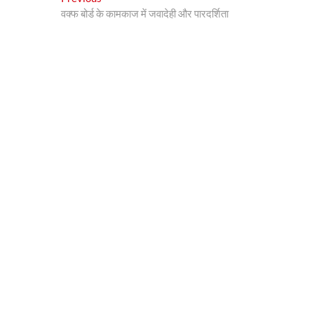
Post
post:
वक्फ बोर्ड के कामकाज में जवादेही और पारदर्शिता
navigation