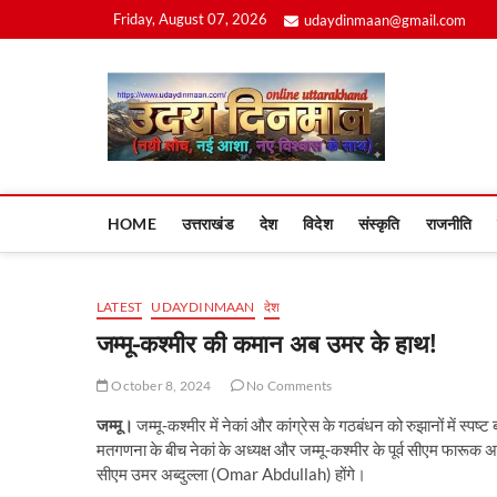
Skip
Friday, August 07, 2026
udaydinmaan@gmail.com
to
content
Uday
HOME
उत्तराखंड
देश
विदेश
संस्कृति
राजनीति
LATEST
UDAYDINMAAN
देश
जम्मू-कश्मीर की कमान अब उमर के हाथ!
October 8, 2024
No Comments
जम्मू।
जम्मू-कश्मीर में नेकां और कांग्रेस के गठबंधन को रुझानों में स्पष्
मतगणना के बीच नेकां के अध्यक्ष और जम्मू-कश्मीर के पूर्व सीएम फारूक अब्
सीएम उमर अब्दुल्ला (Omar Abdullah) होंगे।