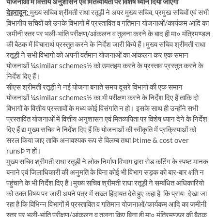
योजनाओं में वित्तीय अनुशासन एवं मितव्ययिता पर विशेष ध्यान दिया जाएगा
देहरादून:
मुख्य सचिव श्रीमती राधा रतूड़ी ने अपर मुख्य सचिव, प्रमुख सचिवों एवं सभी
विभागीय सचिवों को उनके विभागों में प्रस्तावित व गतिमान योजनाओं/कार्यकम आदि का
जमीनी स्तर पर भली-भांति परीक्षण/आंकलन व तुलना करने के बाद ही मा० मंत्रिमण्डल
की बैठक में विचारार्थ प्रस्तुत करने के निर्देश जारी किये हैं।मुख्य सचिव श्रीमती राधा
रतूड़ी ने सभी विभागो को अपनी वर्तमान योजनाओं का आंकलन कर एक समान
योजनाओं ¼similar schemes½ को उमतहम करने के प्रस्ताव प्रस्तुत करने के
निर्देश दिए हैं।
सीएस श्रीमती रतूड़ी ने नई योजना बनाते समय दूसरे विभागों की एक समान
योजनाओं ¼similar schemes½ का भी परीक्षण करने के निर्देश दिए हैं ताकि दो
विभागों के वित्तीय प्रस्तावों के मध्य कोई विसंगति न हो। इसके साथ ही उन्होंने सभी
प्रस्तावित योजनाओं में वित्तीय अनुशासन एवं मितव्ययिता पर विशेष ध्यान देने के निर्देश
दिए हैं द्य मुख्य सचिव ने निर्देश दिए हैं कि योजनाओं की स्वीकृति में प्रक्रियाओं को
सरल किया जाए ताकि अनावश्यक रूप से विलम्ब तथा Þtime & cost over
runsÞ न हों।
मुख्य सचिव श्रीमती राधा रतूड़ी ने लोक निर्माण विभाग द्वारा रोड कटिंग के स्पष्ट मानक
बनाने एवं जिलाधिकारी की अनुमति के बिना कोई भी विभाग सड़क को बार-बार क्षति न
पहुंचाने के भी निर्देश दिए हैं।मुख्य सचिव श्रीमती राधा रतूड़ी ने सम्बंधित अधिकारियो
को उक्त विषय पर जारी अपने पत्र में सख्त हिदायत देते हुए कहा है कि प्रायः देखा जा
रहा है कि विभिन्न विभागों में प्रस्तावित व गतिमान योजनाओं/कार्यकम आदि का जमीनी
स्तर पर भली-भांति परीक्षण/आंकलन व तुलना किए बिना ही मा० मंत्रिमण्डल की बैठक