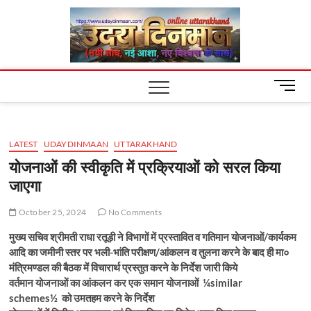
Skip
Uday
to
content
Dinm
M
e
n
u
LATEST
UDAYDINMAAN
UTTARAKHAND
B
u
योजनाओं की स्वीकृति में प्रक्रियाओं को सरल किया
t
जाएगा
t
o
October 25, 2024
No Comments
n
मुख्य सचिव श्रीमती राधा रतूड़ी ने विभागों में प्रस्तावित व गतिमान योजनाओं/कार्यकम
आदि का जमीनी स्तर पर भली-भांति परीक्षण/आंकलन व तुलना करने के बाद ही मा०
मंत्रिमण्डल की बैठक में विचारार्थ प्रस्तुत करने के निर्देश जारी किये
वर्तमान योजनाओं का आंकलन कर एक समान योजनाओं
¼similar
schemes½
को उमतहम करने के निर्देश