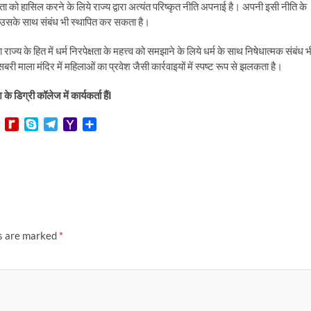
नता को हासिल करने के लिये राज्य द्वारा अत्यंत परिष्कृत नीति अपनाई है। अपनी इसी नीति के
 उसके साथ संबंध भी स्थापित कर सकता है।
ज्य के हित में धर्म निरपेक्षता के महत्त्व को समझाने के लिये धर्म के साथ निषेधात्मक संबंध भ
बरी माला मंदिर में महिलाओं का प्रवेश जैसी कार्रवाइयों में स्पष्ट रूप से झलकता है।
 डिग्री कॉलेज में कार्यकर्ता हैंI
L
R
S
T
Y
S
i
e
k
e
a
h
n
d
y
l
h
a
e
i
p
e
o
r
f
e
g
o
e
f
r
M
M
a
a
y
m
i
P
l
ds are marked
*
a
g
e