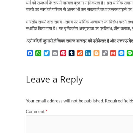
धर्म को राजधर्म के रूप में मान्यता प्रदान नहीं करता है। इस धार्मिक समा
चलते वह स्वयं को पश्चिम से अलग भी कर सकता है तथा जरूरत पड़ने पर
भारतीय राज्यों द्वारा समय –समय पर धार्मिक अत्याचार का विरोध करने तथा रा
स्थापित किया गया हैं। यह दृष्टिकोण अस्पृश्यता पर प्रतिबंध, तीन तलाक, स
-प्रो बंदिनी कुमारी,लेखिका समाज शास्त्र की प्रोफेसर हैं और उत्तरप्रदेश के
F
W
T
E
P
T
R
L
B
C
G
M
a
h
w
m
i
u
e
i
l
o
m
e
c
a
i
a
n
m
d
n
o
p
a
s
e
t
t
i
t
b
d
k
g
y
i
s
Leave a Reply
b
s
t
l
e
l
i
e
g
L
l
e
o
A
e
r
r
t
d
e
i
n
o
p
r
e
I
r
n
g
k
p
s
n
k
e
t
r
Your email address will not be published.
Required fiel
Comment
*