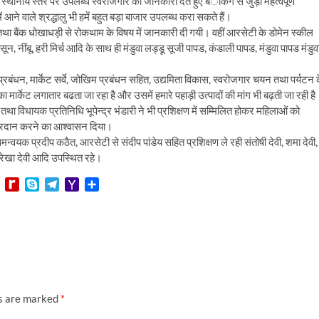
ो स्थानीय स्तर पर उपलब्ध स्वरोजगार की जानकारी देते हुए बंैकिंग से जुड़ी महत्वपूर्ण
ं आने वाले श्रद्धालु भी हमें बहुत बड़ा बाजार उपलब्ध करा सकते हैं।
 तथा बैंक धोखाधड़ी से रोकथाम के विषय में जानकारी दी गयी। वहीं आरसेटी के डोमेन स्कील
न, नींबू, हरी मिर्च आदि के साथ ही मंडुवा लड्डू सूजी पापड, कंडाली पापड, मंडुवा पापड मंडुव
 समय प्रबंधन, मार्केट सर्वे, जोखिम प्रबंधन सहित, उद्यमिता विकास, स्वरोजगार चयन तथा पर्यटन 
 मार्केट लगातार बढता जा रहा है और उसमें हमारे पहाड़ी उत्पादों की मांग भी बढ़ती जा रही है
ा विधायक प्रतिनिधि भूपेन्द्र भंडारी ने भी प्रशिक्षण में सम्मिलित होकर महिलाओं को
 प्रदान करने का आश्वासन दिया।
यक प्रदीप कठैत, आरसेटी से संदीप पांडेय सहित प्रशिक्षण ले रही संतोषी देवी, शमा देवी,
का, रेखा देवी आदि उपस्थित रहे।
L
R
S
T
Y
S
i
e
k
e
a
h
n
d
y
l
h
a
e
i
p
e
o
r
f
e
g
o
e
f
r
M
M
a
a
y
m
i
P
l
ds are marked
*
a