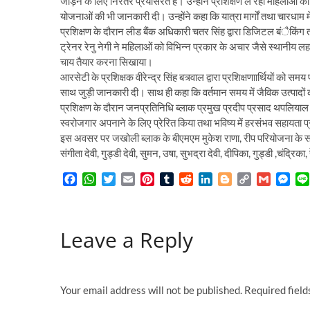
जोड़ने के लिए निरंतर प्रयासरत हैै। उन्होंने प्रशिक्षण ले रही महिलाओं क
योजनाओं की भी जानकारी दी। उन्होंने कहा कि यात्रा मार्गों तथा चारधाम मे
प्रशिक्षण के दौरान लीड बैंक अधिकारी चतर सिंह द्वारा डिजिटल बंैकिंग
ट्रेनर रेनु नेगी ने महिलाओं को विभिन्न प्रकार के अचार जैसे स्थानीय लहसू
चाय तैयार करना सिखाया।
आरसेटी के प्रशिक्षक वीरेन्द्र सिंह बत्र्वाल द्वारा प्रशिक्षणाार्थियों को
साथ जुड़ी जानकारी दी। साथ ही कहा कि वर्तमान समय में जैविक उत्पादों का
प्रशिक्षण के दौरान जनप्रतिनिधि ब्लाक प्रमुख प्रदीप प्रसाद थपलियाल तथ
स्वरोजगार अपनाने के लिए प्रेरित किया तथा भविष्य में हरसंभव सहायता
इस अवसर पर जखोली ब्लाक के बीएमएम मुकेश राणा, रीप परियोजना के समन्व
संगीता देवी, गुड्डी देवी, सुमन, उषा, सुभद्रा देवी, दीपिका, गुड्डी ,चंद्रि
F
W
T
E
P
T
R
L
B
C
G
M
a
h
w
m
i
u
e
i
l
o
m
e
c
a
i
a
n
m
d
n
o
p
a
s
e
t
t
i
t
b
d
k
g
y
i
s
Leave a Reply
b
s
t
l
e
l
i
e
g
L
l
e
o
A
e
r
r
t
d
e
i
n
o
p
r
e
I
r
n
g
k
p
s
n
k
e
t
r
Your email address will not be published.
Required fiel