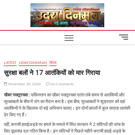
Skip
Uday
to
content
Dinm
M
e
n
u
LATEST
UDAYDINMAAN
विदेश
B
u
सुरक्षा बलों ने 17 आतंकियों को मार गिराया
t
t
November 30, 2024
No Comments
o
खैबर पख्तूनख्वा :
पाकिस्तान का खैबर पख्तूनख्वा प्रांत लंबे समय से आतंकियों और
n
सुरक्षाबलो के बीच में जंग का मैदान बना है। इस बीच, सुरक्षाबलों ने शुक्रवार को वहां
आतंकियों ने के खिलाफ दो बड़े अभियान चलाए। इन दोनों हमलों में कुल सत्रह आतंकी
ढेर किए गए हैं।
वहीं, कराची हवाईअड्डे पर हमले के मामले में सिंध सरकार ने 2 संदिग्धों की जांच के
लिए पूछताछ दल गठित किया है। इन संदिग्धों ने पिछले महीने कराची हवाई अड्डे के