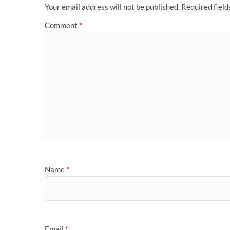
t
r
Your email address will not be published.
Required fiel
Comment
*
Name
*
Email
*