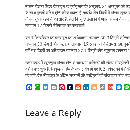
मौसम विज्ञान केंद्र देहरादून के पूर्वानुमान के अनुसार, 21 अक्टूबर को उत
के साथ हल्की बारिश होने की संभावना है, जबकि शेष जिलों में मौसम शुष्क 
मौसम शुष्क रहने के आसार हैं. हालांकि कुछ इलाकों में आंशिक रूप से ब
तापमान 17 डिग्री सेल्सियस रह सकता है.
बता दें कि रविवार को देहरादून का अधिकतम तापमान 30.3 डिग्री सेल्
तापमान 33 डिग्री और न्यूनतम तापमान 19.6 डिग्री सेल्सियस रहा. मुक
वहीं नई टिहरी का अधिकतम तापमान 22.1 डिग्री और न्यूनतम तापमान 11.
उत्तराखंड में खुशनुमा मौसम होने से चारधाम यात्रियों की संख्या में बढ़ोत
दर्शन कर चुके हैं. हेमकुंड साहिब के कपाट बंद हो गए हैं. 2 नवंबर को 
बंद होंगे. ऐसे में यात्रा के अंतिम चरण में तीर्थयात्रियों की संख्या हर रोज
F
W
T
E
P
T
R
L
B
C
G
M
a
h
w
m
i
u
e
i
l
o
m
e
c
a
i
a
n
m
d
n
o
p
a
s
e
t
t
i
t
b
d
k
g
y
i
s
Leave a Reply
b
s
t
l
e
l
i
e
g
L
l
e
o
A
e
r
r
t
d
e
i
n
o
p
r
e
I
r
n
g
k
p
s
n
k
e