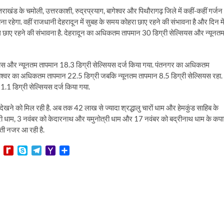
्तराखंड के चमोली, उत्तरकाशी, रुद्रप्रयाग, बागेश्वर और पिथौरागढ़ जिले में कहीं-कहीं गर्जन
बना रहेगा. वहीं राजधानी देहरादून में सुबह के समय कोहरा छाए रहने की संभावना है और दिन मे
ादल छाए रहने की संभावना है. देहरादून का अधिकतम तापमान 30 डिग्री सेल्सियस और न्यूनत
सियस और न्यूनतम तापमान 18.3 डिग्री सेल्सियस दर्ज किया गया. पंतनगर का अधिकतम
्तेश्वर का अधिकतम तापमान 22.5 डिग्री जबकि न्यूनतम तापमान 8.5 डिग्री सेल्सियस रहा.
1 डिग्री सेल्सियस दर्ज किया गया.
री देखने को मिल रही है. अब तक 42 लाख से ज्यादा श्रद्धालु चारों धाम और हेमकुंड साहिब के
गंगोत्री धाम, 3 नवंबर को केदारनाथ और यमुनोत्री धाम और 17 नवंबर को बद्रीनाथ धाम के कप
 बढ़ती नजर आ रही है.
L
R
S
T
Y
S
i
e
k
e
a
h
n
d
y
l
h
a
e
i
p
e
o
r
f
e
g
o
e
f
r
M
M
a
a
y
m
i