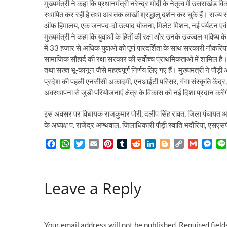
मुख्यमंत्री ने कहा कि प्रधानमंत्री नरेन्द्र मोदी के नेतृत्व में उत्तर
स्थापित कर रही है तथा अब तक लाखों श्रद्धालु दर्शन कर चुके हैं। राज
ऑफ हिमालय, एक जनपद-दो उत्पाद योजना, मिलेट मिशन, नई पर्यटन एवं फिल
मुख्यमंत्री ने कहा कि युवाओं के हितों की रक्षा और उनके उज्ज्वल भविष्य
में 33 हजार से अधिक युवाओं को पूर्ण पारदर्शिता के साथ सरकारी नौकरिया
सामाजिक सौहार्द की रक्षा सरकार की सर्वोच्च प्राथमिकताओं में शामिल है। 
तथा सख्त भू-कानून जैसे महत्वपूर्ण निर्णय लिए गए हैं। मुख्यमंत्री ने पौ
प्रदेश की पहली एनसीसी अकादमी, एनआईटी परिसर, गंगा संस्कृति केंद्र, स
अवस्थापना से जुड़ी परियोजनाएं क्षेत्र के विकास को नई दिशा प्रदान कर
इस अवसर पर विधायक राजकुमार पोरी, दलीप सिंह रावत, जिला पंचायत अध्यक्
के अध्यक्ष पं. राजेंद्र अण्थवाल, जिलाधिकारी पौड़ी स्वाति भदौरिया, ए
F
W
T
E
P
T
R
L
B
C
G
M
a
h
w
m
i
u
e
i
l
o
m
e
c
a
i
a
n
m
d
n
o
p
a
s
e
t
t
i
t
b
d
k
g
y
i
s
Leave a Reply
b
s
t
l
e
l
i
e
g
L
l
e
o
A
e
r
r
t
d
e
i
n
o
p
r
e
I
r
n
g
k
p
s
n
k
e
t
r
Your email address will not be published.
Required fiel