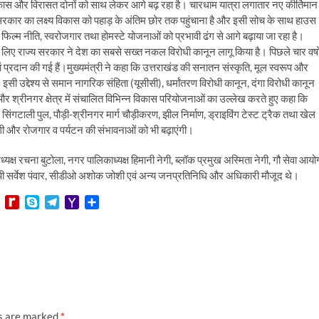
ाखंड विकास और विरासत दोनों को साथ लेकर आगे बढ़ रहा है। चारधाम यात्रा लगातार नए कीर्तिमान
्य सरकार का लक्ष्य विकास को पहाड़ के अंतिम छोर तक पहुंचाना है और इसी सोच के साथ हाउस
्म नीति, स्वरोजगार तथा होमस्टे योजनाओं को प्रभावी ढंग से आगे बढ़ाया जा रहा है।
 के लिए राज्य सरकार ने देश का सबसे सख्त नकल विरोधी कानून लागू किया है। पिछले चार वर्षो
ं प्रदान की गई हैं।मुख्यमंत्री ने कहा कि उत्तराखंड की सनातन संस्कृति, मूल स्वरूप और
इसी उद्देश्य से समान नागरिक संहिता (यूसीसी), धर्मांतरण विरोधी कानून, दंगा विरोधी कानून
ड़ी और श्रीनगर क्षेत्र में संचालित विभिन्न विकास परियोजनाओं का उल्लेख करते हुए कहा कि
िंगटाली पुल, पौड़ी-श्रीनगर मार्ग चौड़ीकरण, झील निर्माण, ड्राइविंग टेस्ट ट्रैक तथा खेल
ेंगी और रोजगार व पर्यटन की संभावनाओं को भी बढ़ाएंगी।
ष रचना बुटोला, नगर पालिकाध्यक्ष हिमानी नेगी, ब्लॉक प्रमुख अस्मिता नेगी, गौ सेवा आयो
सएसपी सर्वेश पंवार, सीडीओ अशोक जोशी एवं अन्य जनप्रतिनिधि और अधिकारी मौजूद थे।
L
R
S
T
Y
S
i
e
k
e
a
h
n
d
y
l
h
a
e
i
p
e
o
r
f
e
g
o
e
f
r
M
M
a
a
y
m
i
P
l
ds are marked
*