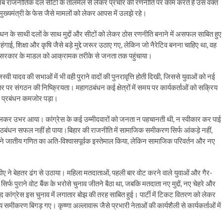
ब राजनीतिक दल सीटों के तालमेल से लेकर प्रचार की रणनीति पर काम करते हैं उस वक्त
ुख्यमंत्री के फेस जैसे मामलों को लेकर आपस में उलझे रहे।
गठबंधन के साथी दलों के साथ मुद्दों और सीटों को लेकर ठोस रणनीति बनाने में असफल साबित हु
ई, शिक्षा और कृषि जैसे बड़े मुद्दे जरूर उठाए गए, लेकिन जो नैरेटिव बनना चाहिए था, वह
र सरकार के माडल को आक्रामक तरीके से जनता तक पहुंचाया।
यादव की सभाओं में भी वही पुराने वादों की पुनरावृत्ति होती दिखी, जिससे युवाओं को नई
र पर संगठन की निष्क्रियता। महागठबंधन कई क्षेत्रों में समय पर कार्यकर्ताओं को सक्रिय
ूथ प्रबंधन कमजोर पड़ा।
खुलकर उभर आया। कांग्रेस के कई उम्मीदवारों को जनता न पहचानती थी, न स्वीकार कर पा
ठबंधन सफल नहीं हो पाया।बिहार की राजनीति में सामाजिक समीकरण सिर्फ आंकड़े नहीं,
न ने जातीय गणित का अति-विश्वासपूर्वक इस्तेमाल किया, लेकिन सामाजिक परिवर्तन और नए
ए ने बेहतर ढंग से उठाया। महिला मतदाताओं, पहली बार वोट करने वाले युवाओं और गैर-
र्फ पुराने वोट बैंक के भरोसे चुनाव जीतने बैठा था, जबकि मतदाता नए मुद्दों, नए चेहरे और
ूद कांग्रेस इस चुनाव में लगातार बोझ की तरह साबित हुई। पार्टी में टिकट वितरण को लेकर
ीकरण बिगड़ गए। कृष्णा अल्लावारू जैसे प्रभारी नेताओं की कार्यशैली से कार्यकर्ताओं में