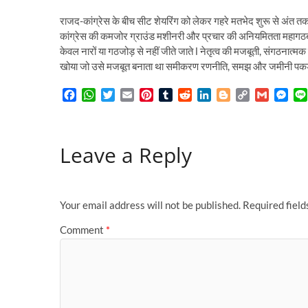
राजद-कांग्रेस के बीच सीट शेयरिंग को लेकर गहरे मतभेद शुरू से अंत
कांग्रेस की कमजोर ग्राउंड मशीनरी और प्रचार की अनियमितता महागठबंध
केवल नारों या गठजोड़ से नहीं जीते जाते l नेतृत्व की मजबूती, संगठनात्
खोया जो उसे मजबूत बनाता था समीकरण रणनीति, समझ और जमीनी पकड
F
W
T
E
P
T
R
L
B
C
G
M
a
h
w
m
i
u
e
i
l
o
m
e
c
a
i
a
n
m
d
n
o
p
a
s
e
t
t
i
t
b
d
k
g
y
i
s
Leave a Reply
b
s
t
l
e
l
i
e
g
L
l
e
o
A
e
r
r
t
d
e
i
n
o
p
r
e
I
r
n
g
k
p
s
n
k
e
t
r
Your email address will not be published.
Required fiel
Comment
*