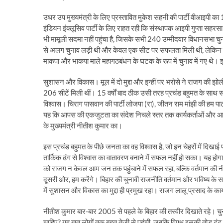
उधर उप मुख्यमंत्री के लिए प्रस्तावित मुकेश सहनी की पार्टी वीआइपी का
इंडियन इंक्लूसिव पार्टी के लिए राहत रही कि संस्थापक आइपी गुप्ता सह
भी मामूली सदमा नहीं पहुंचा है, जिसके सभी 240 उम्मीदवार विधानसभा चुन
से अलग चुनाव लड़ी थी और केवल एक सीट पर सफलता मिली थी, लेकिन इस
माकपा और भाकपा माले महागठबंधन के घटक के रूप में चुनाव में गए थे। इन्
सुशासन और विकास। मूल में दो मुद्दा और इन्हीं पर भरोसे ने राजग की झोल
206 सीटें मिली थीं। 15 वर्षों बाद ठीक उसी तरह प्रचंड बहुमत के साथ स
विश्वास। चिराग पासवान की पार्टी लोजपा (रा), जीतन राम मांझी की हम प
यह कि आपस की एकजुटता का संदेश निचले स्तर तक कार्यकर्ताओं और आम मतद
के मुख्यमंत्री नीतीश कुमार का।
इस प्रचंड बहुमत के पीछे जनता का वह विश्वास है, जो इन चेहरों में दिखा
तार्किक ढंग से विश्वास का वातावरण बनाने में सफल नहीं हो सका। यह होग
को राजग न केवल आम जन तक पहुंचाने में सफल रहा, बल्कि वर्तमान की 
दूसरी ओर, हम करेंगे। बिहार की चुनावी राजनीति वर्तमान और भविष्य के स
में सुशासन और विकास का मुद्दा ही प्रमुख रहा। राजग लालू प्रसाद के क
नीतीश कुमार बार-बार 2005 से पहले के बिहार की तस्वीर दिखाते रहे। चुन
चाहिए? यह बात लोगों तक बहुत तेजी से पहुंची, जबकि विपक्ष इसकी तोड़ ढ