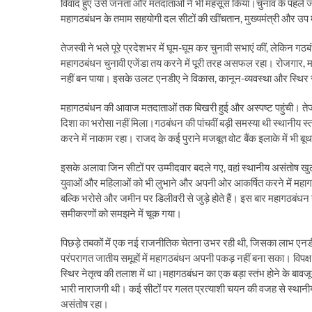
विवाद हुए उसे जनता और मतदाताओं ने भी महसूस किया।चुनाव के पहले ज
महागठबंधन के तमाम सहयोगी दल सीटों की खींचतान, मुख्यमंत्री और उप म
तेजस्वी ने भले पूरे प्रदेशभर में घूम-घूम कर चुनावी सभाएं कीं, लेकिन 
महागठबंधन चुनावी एजेंडा तय करने में पूरी तरह असफल रहा। रोजगार, महंगा
नहीं बन पाया। इसके उलट एनडीए ने विकास, कानून-व्यवस्था और स्थि
महागठबंधन की आवाज मतदाताओं तक बिखरी हुई और अस्पष्ट पहुंची। तेजस्वी 
दिशा का भरोसा नहीं मिला।गठबंधन की पांचवीं बड़ी समस्या थी स्थानीय स्त
करने में नाकाम रहा। राजद के कई पुराने मजबूत वोट बैंक इलाके में भी ब
इसके अलावा जिन सीटों पर उम्मीदवार बदले गए, वहां स्थानीय असंतोष 
युवाओं और महिलाओं को भी लुभाने और अपनी ओर आकर्षित करने में महाग
बल्कि भरोसे और जमीन पर डिलीवरी से जुड़े होते हैं। इस बार महागठबंध
समीकरणों को समझने में चूक गया।
पिछड़े तबकों में एक नई राजनीतिक चेतना उभर रही थी, जिसका लाभ एनडी
परंपरागत जातीय समूहों में महागठबंधन अपनी पकड़ नहीं बना सका। विपक्ष सि
स्थिर नेतृत्व की तलाश में था।महागठबंधन का एक बड़ा स्तंभ होने के बावज
भारी नाराजगी थी। कई सीटों पर गलत प्रत्याशी चयन की वजह से स्थानीय सम
असंतोष रहा।