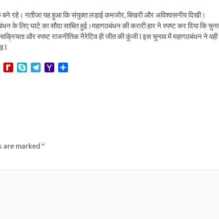
 तक बने रहे। नतीजा यह हुआ कि संयुक्त लड़ाई कमजोर, बिखरी और अविश्वसनीय दिखी।
न के लिए घाटे का सौदा साबित हुई।महागठबंधन की करारी हार ने स्पष्ट कर दिया कि चुन
मक सक्रियता और स्पष्ट राजनीतिक नैरेटिव ही जीत की कुंजी l इस चुनाव में महागठबंधन ने वही
़ l
L
R
S
T
Y
S
i
e
k
e
a
h
n
d
y
l
h
a
e
i
p
e
o
r
f
e
g
o
e
f
r
M
M
a
a
y
m
i
P
l
ds are marked
*
a
g
e