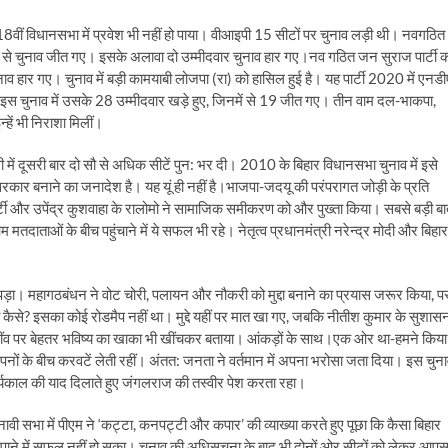
 18वीं विधानसभा में प्रवेश भी नहीं हो पाया। वीआइपी 15 सीटों पर चुनाव लड़ी थी। नवगठित
रसा से चुनाव जीत गए। इसके अलावा दो उम्मीदवार चुनाव हार गए।नव गठित जन सुराज पार्टी 
ाव हार गए। चुनाव में बड़ी कामयाबी लोजपा (रा) को हासिल हुई है। यह पार्टी 2020 में एनडी
 चुनाव में उसके 28 उम्मीदवार खड़े हुए, जिनमें से 19 जीत गए। तीन वाम दल-भाकपा,
हें भी निराशा मिलीं।
ी में दूसरी बार दो सौ से अधिक सीटें पुन: भर दी। 2010 के बिहार विधानसभा चुनाव में इसे
रकार बनाने का जनादेश है। यह यूं ही नहीं है।भाजपा-जदयू की परंपरागत जोड़ी के प्रति
ार्टी और उपेंद्र कुशवाहा के रालोमो ने सामाजिक समीकरण को और पुख्ता किया। सबसे बड़ी ब
ाताओं के बीच पहुंचाने में ये सफल भी रहे। नेतृत्व प्रधानमंत्री नरेन्द्र मोदी और बिहार
ई पड़ा। महागठबंधन ने वोट चोरी, पलायन और नौकरी को मुद्दा बनाने का प्रयास जरूर किया, प
ा कैसे? इसका कोई रोडमैप नहीं था। मुद्दे यहीं पर मात खा गए, जबकि नीतीश कुमार के सुशास
नींव पर बेहतर भविष्य का खाका भी खींचकर बताया। आंकड़ों के साथ।एक ओर था-हमने किय
पनों के बीच करवटें लेती रहीं। अंतत: जनता ने वर्तमान में अपना भरोसा जता दिया। इस चुन
ार्यकाल की याद दिलाते हुए जंगलराज की तस्वीर पेश करता रहा।
ावी सभा में पीएम ने ‘कट्टा, कनपट्टी और कपार’ की व्याख्या करते हुए पूछा कि कैसा बिहार
ूंढ पाने में सफल नहीं हो सका। चुनाव की अधिसूचना के बाद भी दोनों ओर सीटों को लेकर आप