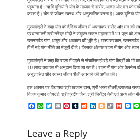
पहुंचाना है। ऋषि मुनियों ने योग के माध्यम से शरीर, आत्मा और मन को एकी
करता है। योग से जीवन स्वस्थ और अनुशासित बनता है। आज दुनिया योग क
मुख्यमंत्री ने कहा योग को दैनिक जीवन में अपनाकर शरीर और मन को स्व
प्रधानमंत्री श्री नरेंद्र मोदी ने संयुक्त राष्ट्र महासभा में 21 जून को अ
उत्तराखंड योग, आयुष और अध्यात्म की भूमि है। राज्य सरकार, उत्तराखंड 
ही में नई योग नीति को मंजूरी दी है। जिसके अंतर्गत राज्य में योग और
मुख्यमंत्री ने कहा कि राज्य में पहले से संचालित हो रहे योग केंद्रों को भी 
10 लाख तक का भी अनुदान दिया जा रहा है। राज्य में योग और वेलनेस की अ
अनुशासित और स्वस्थ जीवन शैली अपनाने की अपील की।
इस अवसर पर विधायक श्री खजान दास, श्री भरत चौधरी,उपाध्यक्ष राज्य स
विजय कुमार जोगदंडे, श्री प्रदीप जैन, श्री जितेंद्र नेगी एवं अन्य लोग म
F
W
T
E
P
T
R
L
B
C
G
M
a
h
w
m
i
u
e
i
l
o
m
e
c
a
i
a
n
m
d
n
o
p
a
s
e
t
t
i
t
b
d
k
g
y
i
s
Leave a Reply
b
s
t
l
e
l
i
e
g
L
l
e
o
A
e
r
r
t
d
e
i
n