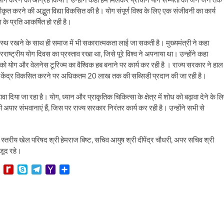
कृत करने की अद्भुत विद्या विकसित की है। योग संपूर्ण विश्व के लिए एक संजीवनी का कार्य
े प्रति आकर्षित हो रही है।
स्थ रखने के साथ ही समाज में भी सकारात्मकता लाई जा सकती है। मुख्यमंत्री ने कहा
ंतरराष्ट्रीय योग दिवस का प्रस्ताव रखा था, जिसे पूरे विश्व ने अपनाया था। उन्होंने कहा
को योग और वेलनेस टूरिज्म का वैश्विक हब बनाने पर कार्य कर रही है । राज्य सरकार ने हाल
 ध्यान केंद्र विकसित करने पर अधिकतम 20 लाख तक की सब्सिडी प्रदान की जा रही है।
बढ़ावा दिया जा रहा है। योग, ध्यान और प्राकृतिक चिकित्सा के क्षेत्र में शोध को बढ़ावा देने के ल
पार संभवानाएं हैं, जिस पर राज्य सरकार निरंतर कार्य कर रही है। उन्होंने सभी से
्तरीय खेल परिषद श्री हेमराज बिष्ट, सचिव आयुष श्री दीपेंद्र चौधरी, अपर सचिव श्री
ौजूद रहे।
L
R
S
T
Y
S
i
e
k
e
a
h
n
d
y
l
h
a
e
i
p
e
o
r
f
e
g
o
e
f
r
M