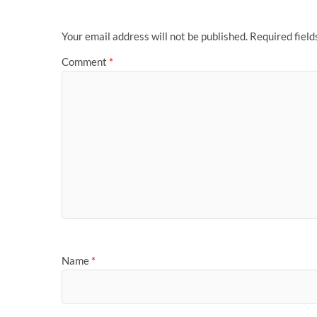
o
p
r
e
I
r
n
g
k
p
s
n
k
e
t
r
Your email address will not be published.
Required fiel
Comment
*
Name
*