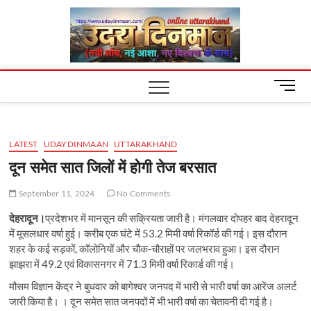
Skip
Uday
to
content
Dinm
M
e
n
u
LATEST
UDAYDINMAAN
UTTARAKHAND
B
u
दून समेत सात जिलों में होगी तेज बरसात
t
t
September 11, 2024
No Comments
o
देहरादून।
प्रदेशभर में मानसून की सक्रियता जारी है। मंगलवार दोपहर बाद देहरादून
n
में मूसलधार वर्षा हुई। करीब एक घंटे में 53.2 मिमी वर्षा रिकॉर्ड की गई। इस दौरान
शहर के कई सड़कों, कॉलोनियों और चौक-चौराहों पर जलभराव हुआ। इस दौरान
झाझरा में 49.2 एवं विकासनगर में 71.3 मिमी वर्षा रिकार्ड की गई।
मौसम विज्ञान केंद्र ने बुधवार को बागेश्वर जनपद में भारी से भारी वर्षा का आरेंज अलर्ट
जारी किया है। । दून समेत सात जनपदों में भी भारी वर्षा का चेतावनी दी गई है।