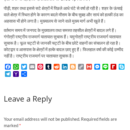
पौड़ी, शहर तथा इससे सटे क्षेत्रों में पिछले आधे घंटे से वर्षा हो रही है। शहर के ऊंचाई
वाले क्षेत्र में स्थित होने के कारण बदले मौसम के बीच सुबह और सायं को हल्की ठंड का
अहसास भी होने लगा है। मुख्यालय से जाने वाले मुख्य मार्ग अभी खुले हैं।
वर्तमान समय में जनपद के मुख्यालय तथा समस्त तहसील क्षेत्रों में बादल लगे हैं।
गंगोत्री राष्ट्रीय राजमार्ग यातायात सुचारू हैं। यमुनोत्री राष्ट्रीय राजमार्ग यातायात
सुचारू है। फूल चट्टी से जानकी चट्टी के बीच छोटे वाहनों का संचालन हो रहा है।
कोटद्वार व आसपास के क्षेत्रों में हल्के बादल छाए हुए हैं। फिलहाल वर्षा की कोई उम्मीद
नहीं है। राष्ट्रीय राजमार्ग पर यातायात सुचारू है।
F
W
T
E
P
T
R
L
B
C
G
M
L
R
S
a
h
w
m
i
u
e
i
l
o
m
e
i
e
k
T
Y
S
c
a
i
a
n
m
d
n
o
p
a
s
n
d
y
e
a
h
e
t
t
i
t
b
d
k
g
y
i
s
e
i
p
l
h
a
b
s
t
l
e
l
i
e
g
L
l
e
f
e
e
o
r
o
A
e
r
r
t
d
e
i
n
f
Leave a Reply
g
o
e
o
p
r
e
I
r
n
g
M
r
M
k
p
s
n
k
e
y
a
a
t
r
P
m
i
a
Your email address will not be published.
Required fields are
l
g
marked
*