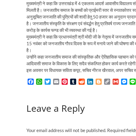
मुख्यमंत्री ने कहा कि उत्तराखंड में 4 एकलव्य आदर्श आवासीय विद्यालय सं
मिलती है। जनजातीय समाज के बच्चों को प्राईमरी स्तर से स्नातकोत्तर स्त
अनुसूचित जनजाति की पुत्रियों की शादी हेतु 50 हजार का अनुदान प्रदान 
है। जनजातीय संस्कृति के संरक्षण एवं संवर्द्धन हेतु प्रतिवर्ष राज्य ज
करोड़ के कार्पस फण्ड की भी व्यवस्था की गई है।
मुख्यमंत्री ने कहा कि प्रधानमंत्री श्री मोदी जी के नेतृत्व में जनजातीय 
15 नवंबर को जनजातीय गौरव दिवस के रूप में मनाये जाने की घोषणा की थी
है।
उन्होंने कहा जनजातीय समाज की सांस्कृतिक और ऐतिहासिक पहचान को पूरे 
आदिवासी समाज के विकास के लिए सदैव संकल्पित होकर कार्य करते रहेग
इस अवसर पर विधायक सविता कपूर, सचिव नीरज खैरवाल, अपर सचिव संजय
F
W
T
E
P
T
R
L
B
C
G
M
a
h
w
m
i
u
e
i
l
o
m
e
c
a
i
a
n
m
d
n
o
p
a
s
e
t
t
i
t
b
d
k
g
y
i
s
Leave a Reply
b
s
t
l
e
l
i
e
g
L
l
e
o
A
e
r
r
t
d
e
i
n
o
p
r
e
I
r
n
g
k
p
s
n
k
e
t
r
Your email address will not be published.
Required fiel