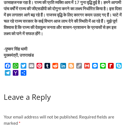
उत्साहजनक रहा है। राज्य की प्रति व्यक्ति आय में 17 गुना वृद्धि हुई है। हमने आगामी
पांच वर्षों में राज्य की जीएसडीपी को दोगुना करने का लक्ष्य निर्धारित किया है। इस दिशा
में हम लगातार आगे बढ़ रहे हैं। राजस्व वृद्धि के लिए कारगर कदम उठाए गए हैं। घाटे में
चल रहे राज्य सरकार के कई विभाग आज लाभ देने की स्थिति में आ रहे हैं। मुझे पूर्ण
विश्वास है कि राज्य की देवतुल्य जनता और शासन-प्रशासन के प्रयासों से हम इस
लक्ष्य को पाने में सफल होंगे।
-पुष्कर सिंह धामी
मुख्यमंत्री, उत्तराखंड
F
W
T
E
P
T
R
L
B
C
G
M
L
R
S
a
h
w
m
i
u
e
i
l
o
m
e
i
e
k
T
Y
S
c
a
i
a
n
m
d
n
o
p
a
s
n
d
y
e
a
h
e
t
t
i
t
b
d
k
g
y
i
s
e
i
p
l
h
a
b
s
t
l
e
l
i
e
g
L
l
e
f
e
e
o
r
o
A
e
r
r
t
d
e
i
n
f
Leave a Reply
g
o
e
o
p
r
e
I
r
n
g
M
r
M
k
p
s
n
k
e
y
a
a
t
r
P
m
i
a
Your email address will not be published.
Required fields are
l
g
marked
*