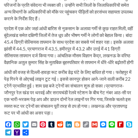
परिजनों के प्रति संवेदना भी व्यक्त की। उन्होंने सभी जिलों के जिलाधिकारियों समेत
अन्य विभागों के अधिकारियों को मौके पर पहुंचकर पीड़ितों को हरसंभव सहायता उपलब्ध
कराने के निर्देश दिए हैं।
प्रदेश में एक ओर जहां आंधी बारिश से नुकसान के अलावा गर्मी से कुछ राहत मिली, वहीं
बुंदेलखंड समेत दक्षिणी जिलों में तेज धूप और भीषण गर्मी ने लोगों को बेहाल किया। बांदा
45.4 डिग्री सेल्सियस तापमान के साथ प्रदेश का सबसे गर्म शहर रहा। इसके अलावा
झांसी में 44.5, प्रयागराज में 43.5, हमीरपुर में 43.2 और उरई में 41 डिग्री
सेल्सियस तापमान दर्ज किया गया। आंचलिक मौसम विज्ञान केंद्र, लखनऊ के वरिष्ठ
वैज्ञानिक अतुल कुमार सिंह के मुताबिक बृहस्पतिवार से तापमान में धीरे-धीरे बढ़ोतरी होगी
आंधी की वजह से दिल्ली-हावड़ा रूट करीब डेढ़ घंटे के लिए बाधित हो गया। फतेहपुर में
पेड़ गिरने से ओएचई लाइन टूट गई। इससे कानपुर होकर आने-जाने वाली करीब 22
ट्रेनें प्रभावित हुई। शाम छह बजे ट्रेनों का संचालन शुरू हो सका।प्रयागराज-
जौनपुर रेल खंड पर थरवई और सरायचंडी रेलवे स्टेशन के बीच गेट नंबर आठ-सी पर
एक भारी-भरकम पेड़ अप और डाउन दोनों रेल लाइनों पर गिर गया, जिसके चलते इस
व्यस्त रूट पर ट्रेनों का संचालन पूरी तरह से ठप हो गया। लखनऊ और प्रतापगढ़
रूट पर भी आंधी का असर पड़ा।
F
W
T
E
P
T
R
L
B
C
G
M
L
R
S
a
h
w
m
i
u
e
i
l
o
m
e
i
e
k
T
Y
S
c
a
i
a
n
m
d
n
o
p
a
s
n
d
y