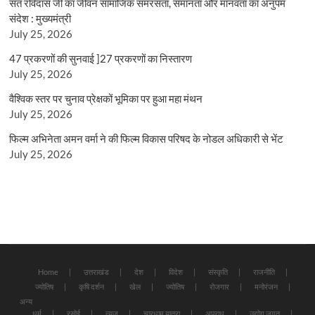
संत रविदास जी का जीवन सामाजिक समरसता, समानता और मानवता का अनुपम
संदेश : मुख्यमंत्री
July 25, 2026
47 प्रकरणों की सुनवाई ]27 प्रकरणों का निस्तारण
July 25, 2026
वैश्विक स्तर पर चुनाव प्रेक्षकों भूमिका पर हुआ महा मंथन
July 25, 2026
फिल्म अभिनेता अमन वर्मा ने की फिल्म विकास परिषद के नोडल अधिकारी से भेंट
July 25, 2026
Home
उत्तराखंड
देश
विदेश
संस्कृति
राजनीति
ज्योतिष
कृषि दर्शन
खेल
ज्योतिष
रोजगार
मनोरंजन
अन्य
धर्म
रसोई
न्यूज़
चारधाम यात्रा
अपराध
उद्योग जगत