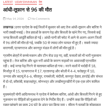
LATEST
UDAYDINMAAN
देश
आंधी-तूफान से 96 की मौत
May 14, 2026
No Comments
लखनऊ :
उत्तर प्रदेश के कई जिलों में बुधवार को आए तेज आंधी-तूफान और बारिश ने
भारी तबाही मचाई। तेज हवाओं के कारण पेड़ और बिजली के खंभे गिर गए, जिससे कई
जगह बिजली आपूर्ति बाधित हो गई। आंधी-पानी की चपेट में आने से अलग-अलग जिलों
में 96 लोगों की मौत हो गई, जबकि 50 से ज्यादा लोग घायल भी हुए हैं। सबसे ज्यादा
वाराणसी, प्रयागराज और कानपुर मंडल में लोगों की मौत हुई है।
ग्रामीण क्षेत्रों में कच्चे मकान और टीन शेड उड़ गए, वहीं, फसलों को भी भारी नुकसान
पहुंचा है। तेज बारिश और धूल भरी आंधी के कारण सड़कों पर आवाजाही प्रभावित
रही। कई जगह पेड़ गिरने से यातायात बाधित हो गया। मरने वालों में भदोही में 18,
मिर्जापुर में 15, प्रयागराज में 17, प्रतापगढ़ और बरेली में 4-4, फतेहपुर में 10,
उन्नाव और बदायूं में 6-6, सीतापुर, रायबरेली, चंदौली, कानपुर देहात, हरदोई और संभल
में दो-दो, कौशांबी, शाहजहांपुर, सोनभद्र और लखीमपुरखीरी में एक-एक लोग शामिल
हैं।
मुख्यमंत्री योगी आदित्यनाथ ने प्रदेश में बेमौसम बारिश, आंधी और बिजली गिरने से हुए
नुकसान पर पीड़ितों को मुआवजा देने के निर्देश दिए हैं। उन्होंने कहा कि पीड़ितों को
राहत पहुंचाने का काम 24 घंटे के अंदर पूरा किया जाए। सीएम ने मृतकों के शोकाकुल