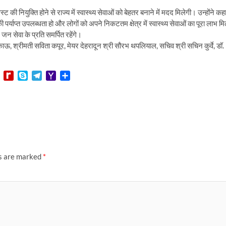
ट की नियुक्ति होने से राज्य में स्वास्थ्य सेवाओं को बेहतर बनाने में मदद मिलेगी। उन्होंने कह
की पर्याप्त उपलब्धता हो और लोगों को अपने निकटतम क्षेत्र में स्वास्थ्य सेवाओं का पूरा लाभ म
जन सेवा के प्रति समर्पित रहेंगे।
ऊ, श्रीमती सविता कपूर, मेयर देहरादून श्री सौरभ थपलियाल, सचिव श्री सचिन कुर्वे, डॉ.
L
R
S
T
Y
S
i
e
k
e
a
h
n
d
y
l
h
a
e
i
p
e
o
r
f
e
g
o
e
f
r
M
M
a
a
y
m
i
P
l
ds are marked
*
a
g
e