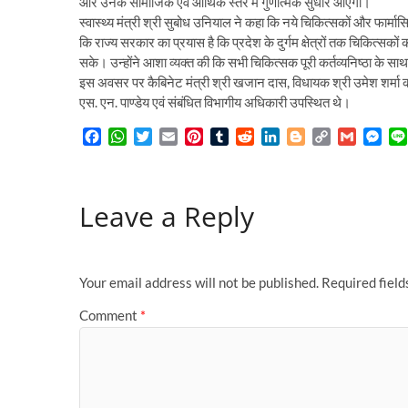
और उनके सामाजिक एवं आर्थिक स्तर में गुणात्मक सुधार आएगा।
स्वास्थ्य मंत्री श्री सुबोध उनियाल ने कहा कि नये चिकित्सकों और फार्मासिस्
कि राज्य सरकार का प्रयास है कि प्रदेश के दुर्गम क्षेत्रों तक चिकित्सकों 
सके। उन्होंने आशा व्यक्त की कि सभी चिकित्सक पूरी कर्तव्यनिष्ठा के साथ 
इस अवसर पर कैबिनेट मंत्री श्री खजान दास, विधायक श्री उमेश शर्मा का
एस. एन. पाण्डेय एवं संबंधित विभागीय अधिकारी उपस्थित थे।
F
W
T
E
P
T
R
L
B
C
G
M
a
h
w
m
i
u
e
i
l
o
m
e
c
a
i
a
n
m
d
n
o
p
a
s
e
t
t
i
t
b
d
k
g
y
i
s
Leave a Reply
b
s
t
l
e
l
i
e
g
L
l
e
o
A
e
r
r
t
d
e
i
n
o
p
r
e
I
r
n
g
k
p
s
n
k
e
t
r
Your email address will not be published.
Required fiel
Comment
*