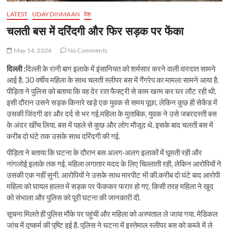
LATEST
UDAYDINMAAN
देश
चलती बस में दरिंदगी और फिर सड़क पर फेंका
May 14, 2026
No Comments
दिल्ली :
दिल्ली के रानी बाग इलाके में इंसानियत को शर्मसार करने वाली वारदात सामने
आई है. 30 वर्षीय महिला के साथ चलती स्लीपर बस में गैंगरेप का मामला सामने आया है.
पीड़िता ने पुलिस को बताया कि वह देर रात फैक्ट्री से काम खत्म कर घर लौट रही थी.
इसी दौरान उसने सड़क किनारे खड़े एक युवक से समय पूछा, लेकिन कुछ ही सेकेंड में
उसकी जिंदगी डर और दर्द से भर गई.महिला के मुताबिक, युवक ने उसे जबरदस्ती बस
के अंदर खींच लिया. बस में पहले से कुछ और लोग मौजूद थे. इसके बाद चलती बस में
करीब दो घंटे तक उसके साथ दरिंदगी की गई.
पीड़िता ने बताया कि घटना के दौरान बस अलग-अलग इलाकों में घूमती रही और
नांगलोई इलाके तक गई. महिला लगातार मदद के लिए चिल्लाती रही, लेकिन आरोपियों ने
उसकी एक नहीं सुनी. आरोपियों ने उसके साथ मारपीट भी की.करीब दो घंटे बाद आरोपी
महिला को घायल हालत में सड़क पर फेंककर फरार हो गए. किसी तरह महिला ने खुद
को संभाला और पुलिस को पूरी घटना की जानकारी दी.
सूचना मिलते ही पुलिस मौके पर पहुंची और महिला को अस्पताल ले जाया गया. मेडिकल
जांच में दुष्कर्म की पुष्टि हुई है. पुलिस ने घटना में इस्तेमाल स्लीपर बस को कब्जे में ले