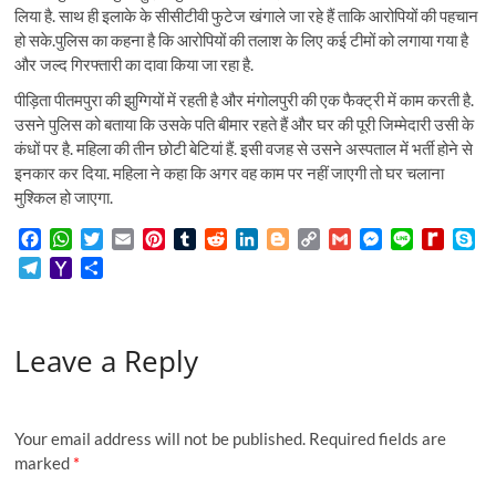
लिया है. साथ ही इलाके के सीसीटीवी फुटेज खंगाले जा रहे हैं ताकि आरोपियों की पहचान
हो सके.पुलिस का कहना है कि आरोपियों की तलाश के लिए कई टीमों को लगाया गया है
और जल्द गिरफ्तारी का दावा किया जा रहा है.
पीड़िता पीतमपुरा की झुग्गियों में रहती है और मंगोलपुरी की एक फैक्ट्री में काम करती है.
उसने पुलिस को बताया कि उसके पति बीमार रहते हैं और घर की पूरी जिम्मेदारी उसी के
कंधों पर है. महिला की तीन छोटी बेटियां हैं. इसी वजह से उसने अस्पताल में भर्ती होने से
इनकार कर दिया. महिला ने कहा कि अगर वह काम पर नहीं जाएगी तो घर चलाना
मुश्किल हो जाएगा.
F
W
T
E
P
T
R
L
B
C
G
M
L
R
S
a
h
w
m
i
u
e
i
l
o
m
e
i
e
k
T
Y
S
c
a
i
a
n
m
d
n
o
p
a
s
n
d
y
e
a
h
e
t
t
i
t
b
d
k
g
y
i
s
e
i
p
l
h
a
b
s
t
l
e
l
i
e
g
L
l
e
f
e
e
o
r
o
A
e
r
r
t
d
e
i
n
f
Leave a Reply
g
o
e
o
p
r
e
I
r
n
g
M
r
M
k
p
s
n
k
e
y
a
a
t
r
P
m
i
a
Your email address will not be published.
Required fields are
l
g
marked
*
e