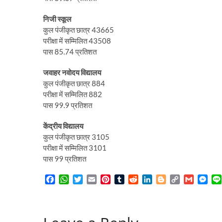
निजी स्कूल
कुल पंजीकृत छात्र 43665
परीक्षा में सम्मिलित 43508
पास 85.74 प्रतिशत
जवाहर नवोदय विद्यालय
कुल पंजीकृत छात्र 884
परीक्षा में सम्मिलित 882
पास 99.9 प्रतिशत
केंद्रीय विद्यालय
कुल पंजीकृत छात्र 3105
परीक्षा में सम्मिलित 3101
पास 99 प्रतिशत
F
W
T
E
P
T
R
L
B
C
G
M
a
h
w
m
i
u
e
i
l
o
m
e
c
a
i
a
n
m
d
n
o
p
a
s
e
t
t
i
t
b
d
k
g
y
i
s
b
s
t
l
e
l
i
e
g
L
l
e