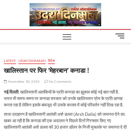
Skip
Uday
to
content
Dinm
M
e
n
u
LATEST
UDAYDINMAAN
विदेश
B
u
खालिस्तान पर फिर ‘मेहरबान’ कनाडा !
t
t
November 30, 2024
No Comments
o
नई दिल्ली:
खालिस्तानी आतंकियों के प्रति कनाडा का झुकाव कोई नई बात नहीं है.
n
भारत भी समय-समय पर कनाडा सरकार को उनके खालिस्तान प्रेम के प्रति आगाह
करता रहा है लेकिन इसके बावजूद भी उसके बरताव में कोई परिवर्तन नहीं दिख रहा है.
ताजा उदाहरण है खालिस्तानी आतंकी अर्श डल्ला (Arsh Dalla) को जमानत देने का.
खबर आ रही है कि कनाडा की एक अदालत ने पिछले दिनों गिरफ्तार किए गए
खालिस्तानी आतंकी अर्श डल्ला को 30 हजार डॉलर के निजी मुचलके पर जमानत दे दी