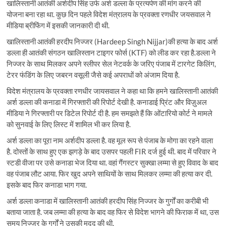
खालिस्तानी आतंकी अर्शदीप सिंह उर्फ अर्श डल्ला के प्रत्यर्पण की मांग करने की
योजना बना रहा था. कुछ दिन पहले विदेश मंत्रालय के प्रवक्ता रणधीर जयसवाल ने
मीडिया ब्रीफिंग में इसकी जानकारी दी थी.
खालिस्तानी आतंकी हरदीप निज्जर (Hardeep Singh Nijjar)की हत्या के बाद अर्श
डल्ला ही आतंकी संगठन खालिस्तान टाइगर फोर्स (KTF) को लीड कर रहा है.डल्ला ने
निज्जर के साथ मिलकर अपने स्लीपर सेल नेटवर्क के जरिए पंजाब में टारगेट किलिंग,
टेरर फंडिंग के लिए जबरन वसूली जैसे कई अपराधों को अंजाम दिया है.
विदेश मंत्रालय के प्रवक्ता रणधीर जायसवाल ने कहा था कि हमने खालिस्तानी आतंकी
अर्श डल्ला की कनाडा में गिरफ्तारी की रिपोर्ट देखी है. कनाडाई प्रिंट और विज़ुअल
मीडिया ने गिरफ्तारी पर डिटेल रिपोर्ट दी है. हम समझते हैं कि ओंटारियो कोर्ट ने मामले
को सुनवाई के लिए लिस्ट में शामिल भी कर लिया है.
अर्श डल्ला का पूरा नाम अर्शदीप डल्ला है. वह मूल रूप से पंजाब के मोगा का रहने वाला
है. दोस्तों के साथ हुए एक झगड़े के बाद उसपर पहली FIR दर्ज हुई थी. बाद में परिवार ने
स्टडी वीजा पर उसे कनाडा भेज दिया था. वहां गैंगस्टर सुक्खा लम्मा से हुए विवाद के बाद
वह पंजाब लौट आया. फिर खुद अपने साथियों के साथ मिलकर लम्मा की हत्या कर दी.
इसके बाद फिर कनाडा भाग गया.
अर्श डल्ला कनाडा में खालिस्तानी आतंकी हरदीप सिंह निज्जर के गुर्गों का करीबी भी
बताया जाता है. जब लम्मा की हत्या के बाद वह फिर से विदेश भागने की फिराक में था, उस
समय निज्जर के गुर्गों ने उसकी मदद की थी.