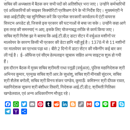
सचिव की अध्यक्षता में बैठक कर सभी पदों को अतिशीघ्र भरा जाए। उन्होंने कर्मचारियों
एवं अधिकारियों को साइबर सिक्योरिटी प्रशिक्षण देने के भी निर्देश दिए। मुख्यमंत्री ने
कहा आईटीडीए यह सुनिश्चित करें कि प्रत्येक सरकारी कार्यालय में एंटी वायरस
सिस्टम अपडेट हो, जिससे इस प्रकार की घटनाओं से बचा जा सके। उन्होंने कहा आगे
इस तरह की समस्याएं न आए, इसके लिए योजनाबद्ध तरीके से कार्य किया जाए।
सचिव श्री नितेश झा ने बताया कि आई.टी.डी.ए डाटा सेंटर में वर्चुअल मशीनों पर
मालवेयर के कारण किसी भी प्रकार की डेटा हानि नही हुई है। 1378 में से 11 मशीनों
पर मालवेयर का प्रभाव पड़ा था। बीते 2 दिनो में डाटा सेंटर की स्कैनींग कई बार कर
ली गई है। ई- ऑफिस एवं सीएम हेल्पलाइन सूचारू सहित अन्य साइट्स शुरू हो गयी
हैं।
इस दौरान बैठक में मुख्य सचिव श्रीमती राधा रतूडी (वर्चुअल), पुलिस महानिदेशक श्री
अभिनव कुमार, प्रमुख सचिव श्री आर.के सुधांशु, सचिव श्री मीनाक्षी सुंदरम, सचिव
श्री शैलेश बगोली, सचिव श्री विनय शंकर पाण्डेय, कुमाऊँ कमिश्नर श्री दीपक रावत,
महानिदेशक सूचना श्री बंशीधर तिवारी, निदेशक आई.टी.डी.ए. श्रीमती नितिका
खण्डेलवाल, एवं अन्य अधिकारीगण मौजूद रहे।
F
W
T
E
P
T
R
L
B
C
G
M
L
R
S
a
h
w
m
i
u
e
i
l
o
m
e
i
e
k
T
Y
S
c
a
i
a
n
m
d
n
o
p
a
s
n
d
y
e
a
h
e
t
t
i
t
b
d
k
g
y
i
s
e
i
p
l
h
a
b
s
t
l
e
l
i
e
g
L
l
e
f
e
e
o
r