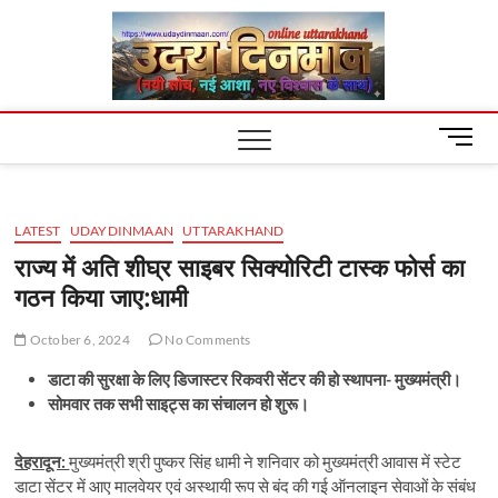
Skip
Uday
to
content
Dinm
M
e
n
u
LATEST
UDAYDINMAAN
UTTARAKHAND
B
u
राज्य में अति शीघ्र साइबर सिक्योरिटी टास्क फोर्स का
t
गठन किया जाए:धामी
t
o
October 6, 2024
No Comments
n
डाटा की सुरक्षा के लिए डिजास्टर रिकवरी सेंटर की हो स्थापना- मुख्यमंत्री।
सोमवार तक सभी साइट्स का संचालन हो शुरू।
देहरादून:
मुख्यमंत्री श्री पुष्कर सिंह धामी ने शनिवार को मुख्यमंत्री आवास में स्टेट
डाटा सेंटर में आए मालवेयर एवं अस्थायी रूप से बंद की गई ऑनलाइन सेवाओं के संबंध