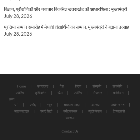
विज्ञान, प्रौद्योगिकी और नवाचार विकसित उत्तराखंड की आधारशिला : मुख्यमंत्री
July 28, 2026
प्रतिभा सम्मान समारोह में मेधावी विद्यार्थियों का सम्मान, मुख्यमंत्री ने बढ़ाया उत्साह
July 28, 2026
Home
उत्तराखंड
देश
विदेश
संस्कृति
राजनीति
ज्योतिष
कृषि दर्शन
खेल
ज्योतिष
रोजगार
मनोरंजन
अन्य
धर्म
रसोई
न्यूज़
चारधाम यात्रा
अपराध
उद्योग जगत
लाइफस्टाइल
स्मार्ट सिटी
पर्यटन स्थल
ब्यूटी/फैशन
टेक्नॉलॉजी
स्वास्थ्य
Contact Us