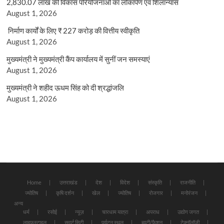
2,830.07 लाख की विकास परियोजनाओं का लोकार्पण एवं शिलान्यास
August 1, 2026
निर्माण कार्यों के लिए ₹ 227 करोड़ की वित्तीय स्वीकृति
August 1, 2026
मुख्यमंत्री ने मुख्यमंत्री कैंप कार्यालय में सुनीं जन समस्याएं
August 1, 2026
मुख्यमंत्री ने शहीद ऊधम सिंह को दी श्रद्धांजलि
August 1, 2026
Home
उत्तराखंड
देश
विदेश
संस्कृति
राजनीति
ज्योतिष
कृषि दर्शन
खेल
ज्योतिष
रोजगार
मनोरंजन
अन्य
धर्म
रसोई
न्यूज़
चारधाम यात्रा
अपराध
उद्योग जगत
लाइफस्टाइल
स्मार्ट सिटी
पर्यटन स्थल
ब्यूटी/फैशन
टेक्नॉलॉजी