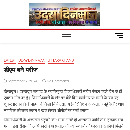
Skip
Uday
to
content
Dinm
M
e
n
u
LATEST
UDAYDINMAAN
UTTARAKHAND
B
u
डीएम बने मरीज
t
t
September 7, 2024
No Comments
o
देहरादून।
देहरादून जनपद के नवनियुक्त जिलाधिकारी सविन बंसल पहले दिन से ही
n
एक्शन मोड पर हैं। जिलाधिकारी के तौर पर बीते दिन कार्यभार संभालने के बाद वह
शुक्रवार को निजी वाहन से जिला चिकित्सालय (कोरोनेशन अस्पताल) पहुंचे और आम
नागरिक की तरह कतार में खड़े होकर ओपीडी का पर्चा बनाया।
जिलाधिकारी के अस्पताल पहुंचने की भनक लगते ही अस्पताल कार्मिकों में हडक़ंप मच
गया। इस दौरान जिलाधिकारी ने अस्पताल की व्यवस्थाओं को परखा। खामियां मिलने